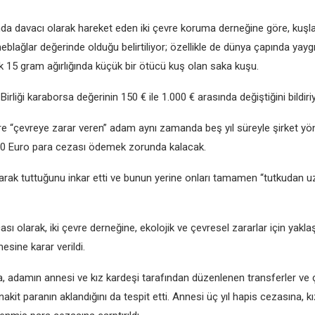
a davacı olarak hareket eden iki çevre koruma derneğine göre, kuşla
blağlar değerinde olduğu belirtiliyor; özellikle de dünya çapında yaygı
k 15 gram ağırlığında küçük bir ötücü kuş olan saka kuşu.
irliği karaborsa değerinin 150 € ile 1.000 € arasında değiştiğini bildiriy
 “çevreye zarar veren” adam aynı zamanda beş yıl süreyle şirket 
50 Euro para cezası ödemek zorunda kalacak.
olarak tuttuğunu inkar etti ve bunun yerine onları tamamen “tutkudan 
ası olarak, iki çevre derneğine, ekolojik ve çevresel zararlar için yakla
sine karar verildi.
 adamın annesi ve kız kardeşi tarafından düzenlenen transferler ve ç
nakit paranın aklandığını da tespit etti. Annesi üç yıl hapis cezasına, k