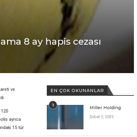
dama 8 ay hapis cezası
areti ve
EN ÇOK OKUNANLAR
dı.
1
Miller Holding
e 120
Şubat 3, 2025
olis ayrıca
ındaki 15 tür