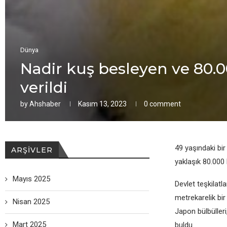
Dünya
Nadir kuş besleyen ve 80.0
verildi
by
Ahshaber
Kasım 13, 2023
0 comment
49 yaşındaki bir
ARŞIVLER
yaklaşık 80.000
Mayıs 2025
Devlet teşkilatl
metrekarelik bi
Nisan 2025
Japon bülbülleri
Mart 2025
buldu.