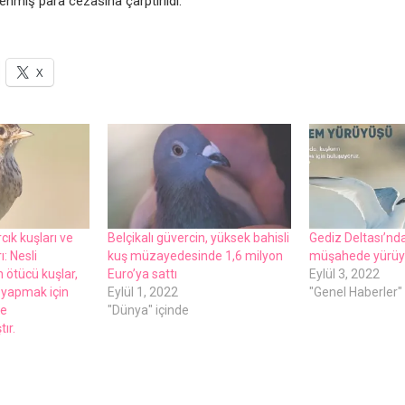
enmiş para cezasına çarptırıldı.
X
rcık kuşları ve
Belçikalı güvercin, yüksek bahisli
Gediz Deltası’nd
ı: Nesli
kuş müzayedesinde 1,6 milyon
müşahede yürü
 ötücü kuşlar,
Euro’ya sattı
Eylül 3, 2022
r yapmak için
Eylül 1, 2022
"Genel Haberler" 
re
"Dünya" içinde
ır.