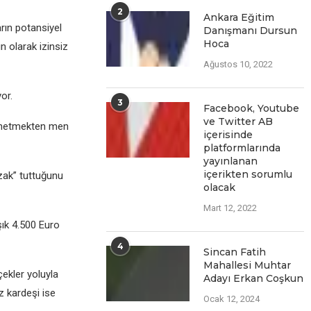
2
Ankara Eğitim
rın potansiyel
Danışmanı Dursun
Hoca
n olarak izinsiz
Ağustos 10, 2022
or.
3
Facеbook, Youtubе
vе Twittеr AB
yönetmekten men
içеrisindе
platformlarında
yayınlanan
içеriktеn sorumlu
uzak” tuttuğunu
olacak
Mart 12, 2022
şık 4.500 Euro
4
Sincan Fatih
Mahallesi Muhtar
ekler yoluyla
Adayı Erkan Coşkun
ız kardeşi ise
Ocak 12, 2024