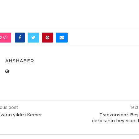
0
AHSHABER
ious post
next
azarın yıldızı Kemer
Trabzonspor-Beş
derbisinin heyecanı