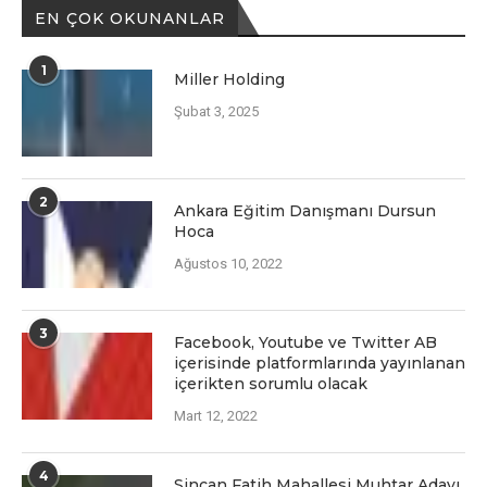
EN ÇOK OKUNANLAR
1
Miller Holding
Şubat 3, 2025
2
Ankara Eğitim Danışmanı Dursun
Hoca
Ağustos 10, 2022
3
Facеbook, Youtubе vе Twittеr AB
içеrisindе platformlarında yayınlanan
içеriktеn sorumlu olacak
Mart 12, 2022
4
Sincan Fatih Mahallesi Muhtar Adayı