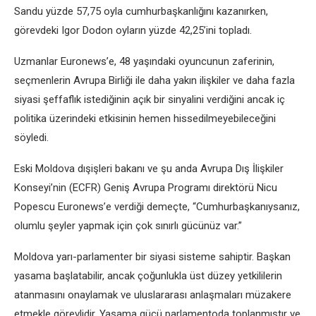
Sandu yüzde 57,75 oyla cumhurbaşkanlığını kazanırken,
görevdeki Igor Dodon oyların yüzde 42,25’ini topladı.
Uzmanlar Euronews’e, 48 yaşındaki oyuncunun zaferinin,
seçmenlerin Avrupa Birliği ile daha yakın ilişkiler ve daha fazla
siyasi şeffaflık istediğinin açık bir sinyalini verdiğini ancak iç
politika üzerindeki etkisinin hemen hissedilmeyebileceğini
söyledi.
Eski Moldova dışişleri bakanı ve şu anda Avrupa Dış İlişkiler
Konseyi’nin (ECFR) Geniş Avrupa Programı direktörü Nicu
Popescu Euronews’e verdiği demeçte, “Cumhurbaşkanıysanız,
olumlu şeyler yapmak için çok sınırlı gücünüz var.”
Moldova yarı-parlamenter bir siyasi sisteme sahiptir. Başkan
yasama başlatabilir, ancak çoğunlukla üst düzey yetkililerin
atanmasını onaylamak ve uluslararası anlaşmaları müzakere
etmekle görevlidir. Yasama gücü parlamentoda toplanmıştır ve