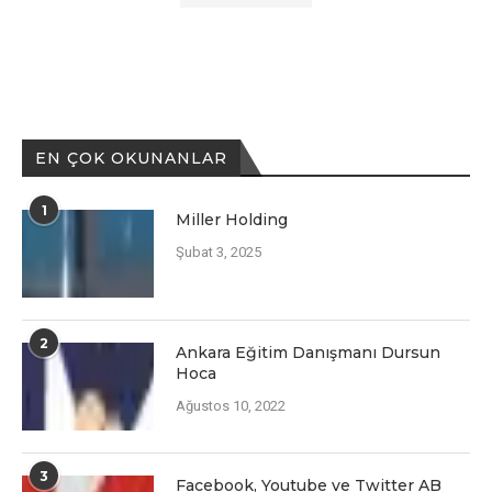
EN ÇOK OKUNANLAR
1
Miller Holding
Şubat 3, 2025
2
Ankara Eğitim Danışmanı Dursun
Hoca
Ağustos 10, 2022
3
Facеbook, Youtubе vе Twittеr AB