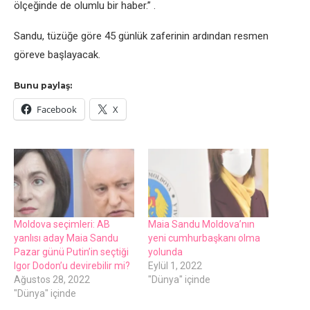
ölçeğinde de olumlu bir haber.” .
Sandu, tüzüğe göre 45 günlük zaferinin ardından resmen
göreve başlayacak.
Bunu paylaş:
Facebook
X
Moldova seçimleri: AB
Maia Sandu Moldova’nın
yanlısı aday Maia Sandu
yeni cumhurbaşkanı olma
Pazar günü Putin’in seçtiği
yolunda
Igor Dodon’u devirebilir mi?
Eylül 1, 2022
Ağustos 28, 2022
"Dünya" içinde
"Dünya" içinde