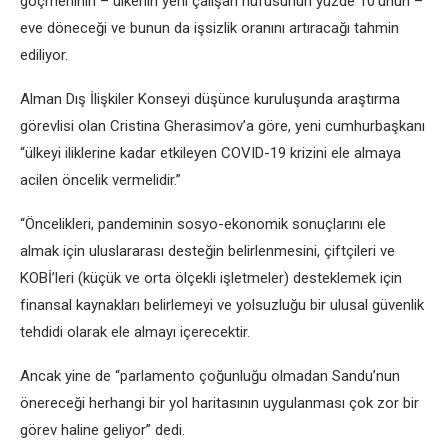
göçmeninin – ülkenin yerli çalışan nüfusunun yüzde 10’unun –
eve döneceği ve bunun da işsizlik oranını artıracağı tahmin
ediliyor.
Alman Dış İlişkiler Konseyi düşünce kuruluşunda araştırma
görevlisi olan Cristina Gherasimov’a göre, yeni cumhurbaşkanı
“ülkeyi iliklerine kadar etkileyen COVID-19 krizini ele almaya
acilen öncelik vermelidir.”
“Öncelikleri, pandeminin sosyo-ekonomik sonuçlarını ele
almak için uluslararası desteğin belirlenmesini, çiftçileri ve
KOBİ’leri (küçük ve orta ölçekli işletmeler) desteklemek için
finansal kaynakları belirlemeyi ve yolsuzluğu bir ulusal güvenlik
tehdidi olarak ele almayı içerecektir.
Ancak yine de “parlamento çoğunluğu olmadan Sandu’nun
önereceği herhangi bir yol haritasının uygulanması çok zor bir
görev haline geliyor” dedi.