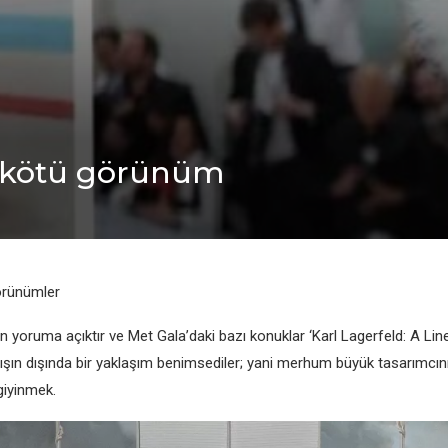
en kötü görünüm
örünümler
yoruma açıktır ve Met Gala’daki bazı konuklar ‘Karl Lagerfeld: A Lin
lmışın dışında bir yaklaşım benimsediler; yani merhum büyük tasarımcını
giyinmek.