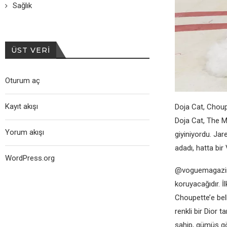
Sağlık
ÜST VERI
Oturum aç
Kayıt akışı
Doja Cat, Choupe
Doja Cat, The M
Yorum akışı
giyiniyordu. Ja
adadı, hatta bir
WordPress.org
@voguemagazine 
koruyacağıdır. İ
Choupette’e bel
renkli bir Dior 
sahip, gümüş gö