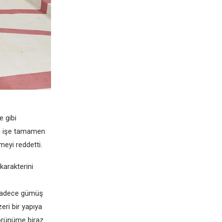
 gibi
bu işe tamamen
meyi reddetti.
arakterini
 sadece gümüş
eri bir yapıya
görünüme biraz