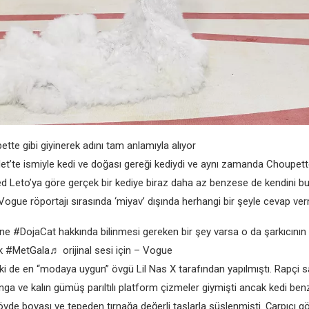
tte gibi giyinerek adını tam anlamıyla alıyor
et’te ismiyle kedi ve doğası gereği kediydi ve aynı zamanda Choupette
red Leto’ya göre gerçek bir kediye biraz daha az benzese de kendini 
 Vogue röportajı sırasında ‘miyav’ dışında herhangi bir şeyle cevap ver
#DojaCat hakkında bilinmesi gereken bir şey varsa o da şarkıcının k
lk #MetGala♬ orijinal sesi için – Vogue
ki de en “modaya uygun” övgü Lil Nas X tarafından yapılmıştı. Rapçi
tanga ve kalın gümüş parıltılı platform çizmeler giymişti ancak kedi benz
vde boyası ve tepeden tırnağa değerli taşlarla süslenmişti. Çarpıcı 