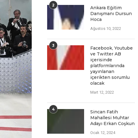
2
Ankara Eğitim
Danışmanı Dursun
Hoca
Ağustos 10, 2022
3
Facеbook, Youtubе
vе Twittеr AB
içеrisindе
platformlarında
yayınlanan
içеriktеn sorumlu
olacak
Mart 12, 2022
4
Sincan Fatih
Mahallesi Muhtar
Adayı Erkan Coşkun
Ocak 12, 2024