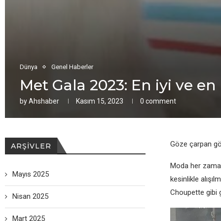
Dünya
Genel Haberler
Met Gala 2023: En iyi ve 
by
Ahshaber
Kasım 15, 2023
0 comment
Göze çarpan g
ARŞIVLER
Moda her zaman 
Mayıs 2025
kesinlikle alışı
Choupette gibi 
Nisan 2025
Mart 2025