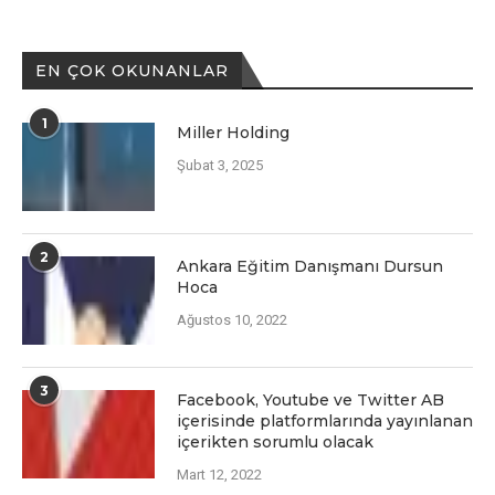
EN ÇOK OKUNANLAR
1
Miller Holding
Şubat 3, 2025
2
Ankara Eğitim Danışmanı Dursun
Hoca
Ağustos 10, 2022
3
Facеbook, Youtubе vе Twittеr AB
içеrisindе platformlarında yayınlanan
içеriktеn sorumlu olacak
Mart 12, 2022