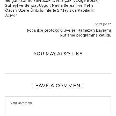
Belgün, Sumru Yavrucuk, Deniz Çakır, Özge Borak,
Süheyl ve Behzat Uygur, Nevra Serezli, ve Reha
Özcan Üzere Ünlü İsimlerle 2 Mayıs’da Kapılarını
Açıyor
next post
Foça ilçe protokolü üyeleri Ramazan Bayramı
kutlama programına katıldı.
YOU MAY ALSO LIKE
LEAVE A COMMENT