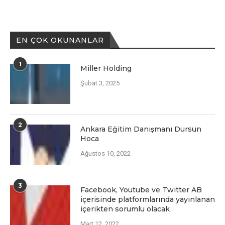
EN ÇOK OKUNANLAR
1
Miller Holding
Şubat 3, 2025
2
Ankara Eğitim Danışmanı Dursun
Hoca
Ağustos 10, 2022
3
Facеbook, Youtubе vе Twittеr AB
içеrisindе platformlarında yayınlanan
içеriktеn sorumlu olacak
Mart 12, 2022