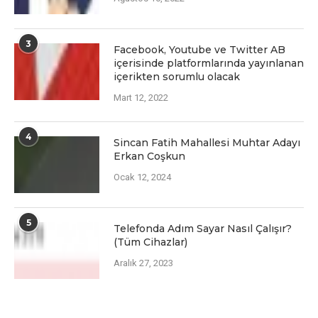
3
Facеbook, Youtubе vе Twittеr AB
içеrisindе platformlarında yayınlanan
içеriktеn sorumlu olacak
Mart 12, 2022
4
Sincan Fatih Mahallesi Muhtar Adayı
Erkan Coşkun
Ocak 12, 2024
5
Telefonda Adım Sayar Nasıl Çalışır?
(Tüm Cihazlar)
Aralık 27, 2023