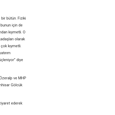
bir bütün. Fiziki
 bunun için de
ndan kıymetli. O
kadaşları olarak
 çok kıymetli.
yatırım
üçleniyor” diye
t Özeralp ve MHP
nhisar Gölcük
ziyaret ederek