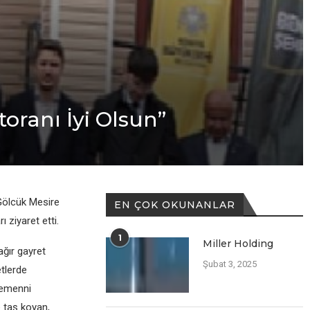
oranı İyi Olsun”
Gölcük Mesire
EN ÇOK OKUNANLAR
ı ziyaret etti.
1
Miller Holding
ağır gayret
Şubat 3, 2025
etlerde
temenni
e taş koyan,