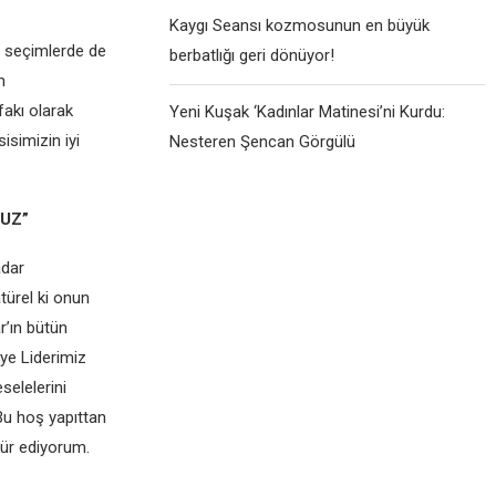
Kaygı Seansı kozmosunun en büyük
n seçimlerde de
berbatlığı geri dönüyor!
n
akı olarak
Yeni Kuşak ‘Kadınlar Matinesi’ni Kurdu:
isimizin iyi
Nesteren Şencan Görgülü
UZ”
adar
ürel ki onun
r’ın bütün
iye Liderimiz
selelerini
Bu hoş yapıttan
ür ediyorum.