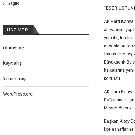
Sağlık
“ESER ÜSTÜN
AK Parti Konya Mi
alt yapının, yap
ÜST VERI
yer oluşturulmas
nedenle bu tesis
Oturum aç
taş üstüne taş k
Büyükşehir Beled
Kayıt akışı
halkalarına yeni
konuştu.
Yorum akışı
AK Parti Konya V
WordPress.org
Doğanhisar İlçe
Mesire Alanı ve 
Başkan Altay Do
ilçe esnaflarına