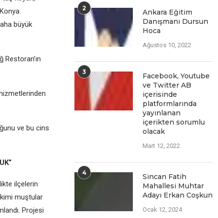
2
i Konya
Ankara Eğitim
Danışmanı Dursun
 daha büyük
Hoca
Ağustos 10, 2022
ğ Restoran’ın
3
Facеbook, Youtubе
vе Twittеr AB
hizmetlerinden
içеrisindе
platformlarında
yayınlanan
içеriktеn sorumlu
ğunu ve bu cins
olacak
Mart 12, 2022
UK”
4
Sincan Fatih
kte ilçelerin
Mahallesi Muhtar
Adayı Erkan Coşkun
 kimi muştular
mlandı. Projesi
Ocak 12, 2024