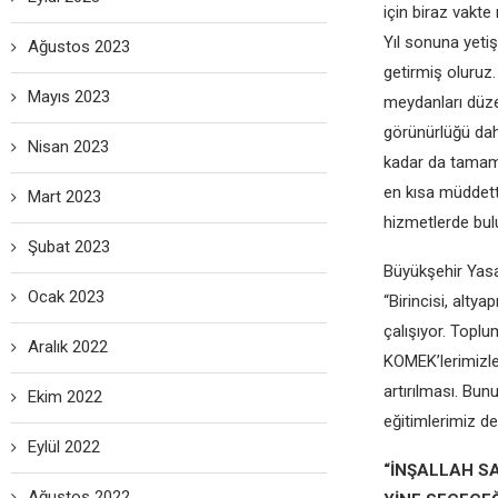
için biraz vakte
Yıl sonuna yetiş
Ağustos 2023
getirmiş oluruz.
Mayıs 2023
meydanları düzen
görünürlüğü daha
Nisan 2023
kadar da tamaml
en kısa müddett
Mart 2023
hizmetlerde bu
Şubat 2023
Büyükşehir Yasas
Ocak 2023
“Birincisi, alty
çalışıyor. Toplu
Aralık 2022
KOMEK’lerimizle
artırılması. Bun
Ekim 2022
eğitimlerimiz d
Eylül 2022
“İNŞALLAH S
Ağustos 2022