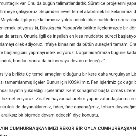
 muhtaçlık var. Onu da bugün talimatlandırdık. Süratlice projelerini yapa
tirmeye çalışıyoruz. Seçimden evvel temel atabilirsek bir kelamımızı 
 Meydanla ilgili proje kelamımız yoktu ancak itibar caddeden sonra ilç
lemek istiyoruz ki, Büyükşehir Yasası’yla birlikte ilçelerimizde bir 
 da artsın. Onunla ilgili de inşallah en kısa müddette süreci başlatıy
amayı dilek ediyoruz. İtfaiye binasının da bütün süreçleri tamam. On
e başlangıcını yapmayı istek ediyoruz. Doğanhisar’ımıza bugüne kada
lunduk, bundan sonra da bulunmaya devam edeceğiz.”
ı’yla birlikte üç temel amaçları olduğunu bir kere daha vurgulayan Lid
apısı tamamlanmış ilçeler. Bunun için KOSKİ’miz, Fen İşlerimiz çok ağır
msal hayatın yükseldiği ilçelerimiz. Kent konağımız başta olmak üzere
 hizmet ediyoruz. Ziraî ve hayvansal üretim yapan vatandaşlarımızın ü
unla ilgili de dayanaklarımız, fidan, fide dayanağımız, tohum dayanağımı
e aralıksız bir biçimde devam edecek” diye konuştu.
AYIN CUMHURBAŞKANIMIZI REKOR BİR OYLA CUMHURBAŞKAN