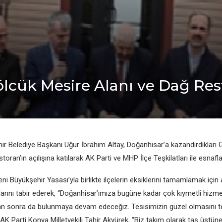
ölcük Mesire Alanı ve Dağ Rest
r Belediye Başkanı Uğur İbrahim Altay, Doğanhisar’a kazandırdıkları 
oran’ın açılışına katılarak AK Parti ve MHP İlçe Teşkilatları ile esnaflar
ni Büyükşehir Yasası’yla birlikte ilçelerin eksiklerini tamamlamak için 
larını tabir ederek, “Doğanhisar’ımıza bugüne kadar çok kıymetli hizm
an sonra da bulunmaya devam edeceğiz. Tesisimizin güzel olmasını 
AK Parti Konya Milletvekili Tahir Akyürek, “Biz takım olarak taş üstün