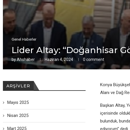
Genel Haberler
Lider Altay: “Doğanhisar G
by
Ahshaber
Haziran 4, 2024
0 comment
Konya Büyükşehi
ARŞIVLER
Alanı ve Dağ Rest
Mayıs 2025
Başkan Altay, Ye
içerisinde olduk
Nisan 2025
bulunduk, bund
Mart 2025
ediyorum” dedi. 