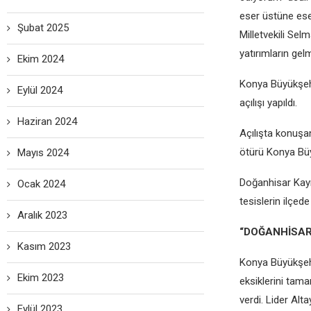
eser üstüne ese
Şubat 2025
Milletvekili Se
yatırımların gel
Ekim 2024
Konya Büyükşehi
Eylül 2024
açılışı yapıldı.
Haziran 2024
Açılışta konuşa
ötürü Konya Büy
Mayıs 2024
Doğanhisar Kay
Ocak 2024
tesislerin ilçe
Aralık 2023
“DOĞANHİSAR
Kasım 2023
Konya Büyükşehir
Ekim 2023
eksiklerini tama
verdi. Lider Alt
Eylül 2023