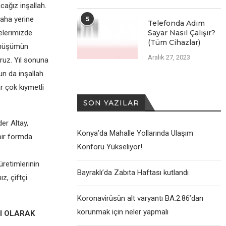
cağız inşallah.
daha yerine
5
Telefonda Adım
elerimizde
Sayar Nasıl Çalışır?
(Tüm Cihazlar)
dönüşümün
Aralık 27, 2023
oruz. Yıl sonuna
un da inşallah
r çok kıymetli
SON YAZILAR
er Altay,
Konya’da Mahalle Yollarında Ulaşım
 bir formda
Konforu Yükseliyor!
retimlerinin
Bayraklı’da Zabıta Haftası kutlandı
z, çiftçi
Koronavirüsün alt varyantı BA.2.86’dan
korunmak için neler yapmalı
I OLARAK