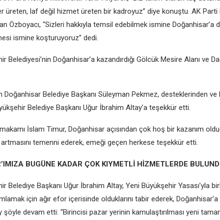
r üreten, laf değil hizmet üreten bir kadroyuz” diye konuştu. AK Part
lman Özboyacı, “Sizleri hakkıyla temsil edebilmek ismine Doğanhisar’a
mesi ismine koşturuyoruz” dedi.
r Belediyesi’nin Doğanhisar’a kazandırdığı Gölcük Mesire Alanı ve Da
n Doğanhisar Belediye Başkanı Süleyman Pekmez, desteklerinden ve 
ükşehir Belediye Başkanı Uğur İbrahim Altay’a teşekkür etti.
makamı İslam Timur, Doğanhisar açısından çok hoş bir kazanım oldu
de artmasını temenni ederek, emeği geçen herkese teşekkür etti.
’IMIZA BUGÜNE KADAR ÇOK KIYMETLİ HİZMETLERDE BULUND
 Belediye Başkanı Uğur İbrahim Altay, Yeni Büyükşehir Yasası’yla birli
mlamak için ağır efor içerisinde olduklarını tabir ederek, Doğanhisar’a
ay şöyle devam etti: “Birincisi pazar yerinin kamulaştırılması yeni tama