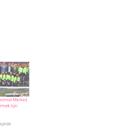
elerimizi Merkez
rmek İçin
içinde