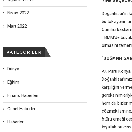
YİNE SEÇECEĞ
Nisan 2022
Doğanhisar’ın k
bu takviyenin a
Mart 2022
Cumhurbaşkanımı
TBMM’de büyük bi
olmasını temenn
KATEGORILER
“DOĞANHİSAR
Dünya
AK Parti Konya M
Doğanhisar’ımız
Eğitim
karşılığını ver
gereksinimleriyl
Finans Haberleri
hem de bizler mi
Genel Haberler
çözmek ismine, 
ötürü emeği geç
Haberler
İnşallah bu cins