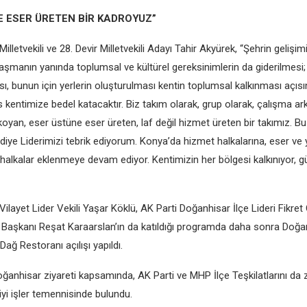
E ESER ÜRETEN BİR KADROYUZ”
lletvekili ve 28. Devir Milletvekili Adayı Tahir Akyürek, “Şehrin gelişimi 
ılaşmanın yanında toplumsal ve kültürel gereksinimlerin da giderilmesi;
ı, bunun için yerlerin oluşturulması kentin toplumsal kalkınması açısı
 kentimize bedel katacaktır. Biz takım olarak, grup olarak, çalışma ar
oyan, eser üstüne eser üreten, laf değil hizmet üreten bir takımız. Bu
iye Liderimizi tebrik ediyorum. Konya’da hizmet halkalarına, eser ve 
 halkalar eklenmeye devam ediyor. Kentimizin her bölgesi kalkınıyor, g
ilayet Lider Vekili Yaşar Köklü, AK Parti Doğanhisar İlçe Lideri Fikre
 Başkanı Reşat Karaarslan’ın da katıldığı programda daha sonra Doğa
Dağ Restoranı açılışı yapıldı.
ğanhisar ziyareti kapsamında, AK Parti ve MHP İlçe Teşkilatlarını da 
 iyi işler temennisinde bulundu.