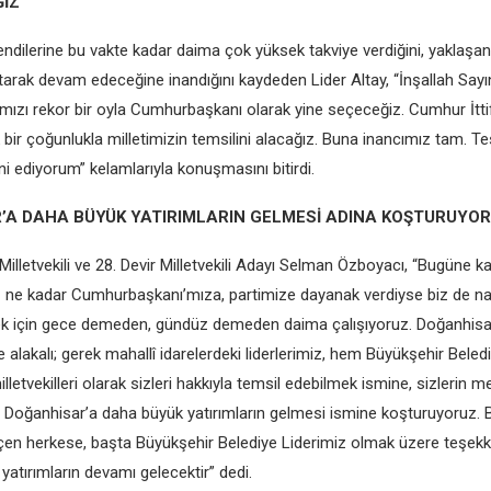
İZ”
endilerine bu vakte kadar daima çok yüksek takviye verdiğini, yaklaşa
rtarak devam edeceğine inandığını kaydeden Lider Altay, “İnşallah Sayı
zı rekor bir oyla Cumhurbaşkanı olarak yine seçeceğiz. Cumhur İttif
r çoğunlukla milletimizin temsilini alacağız. Buna inancımız tam. Tes
i ediyorum” kelamlarıyla konuşmasını bitirdi.
’A DAHA BÜYÜK YATIRIMLARIN GELMESİ ADINA KOŞTURUYOR
illetvekili ve 28. Devir Milletvekili Adayı Selman Özboyacı, “Bugüne k
 ne kadar Cumhurbaşkanı’mıza, partimize dayanak verdiyse biz de nat
mek için gece demeden, gündüz demeden daima çalışıyoruz. Doğanhisa
e alakalı; gerek mahallî idarelerdeki liderlerimiz, hem Büyükşehir Beled
lletvekilleri olarak sizleri hakkıyla temsil edebilmek ismine, sizlerin me
Doğanhisar’a daha büyük yatırımların gelmesi ismine koşturuyoruz. 
en herkese, başta Büyükşehir Belediye Liderimiz olmak üzere teşekk
 yatırımların devamı gelecektir” dedi.