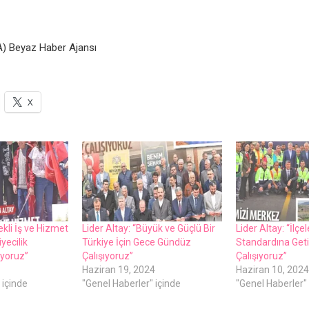
) Beyaz Haber Ajansı
X
ekli İş ve Hizmet
Lider Altay: “Büyük ve Güçlü Bir
Lider Altay: “İlç
yecilik
Türkiye İçin Gece Gündüz
Standardına Geti
ıyoruz”
Çalışıyoruz”
Çalışıyoruz”
Haziran 19, 2024
Haziran 10, 2024
 içinde
"Genel Haberler" içinde
"Genel Haberler" 