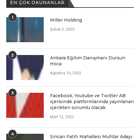
EN ÇOK OKUNANLAR
1
Miller Holding
Şubat 3, 2025
2
Ankara Eğitim Danışmanı Dursun
Hoca
Ağustos 10, 2022
3
Facеbook, Youtubе vе Twittеr AB
içеrisindе platformlarında yayınlanan
içеriktеn sorumlu olacak
Mart 12, 2022
4
Sincan Fatih Mahallesi Muhtar Adayı