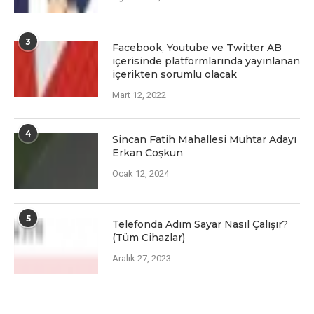
3
Facеbook, Youtubе vе Twittеr AB
içеrisindе platformlarında yayınlanan
içеriktеn sorumlu olacak
Mart 12, 2022
4
Sincan Fatih Mahallesi Muhtar Adayı
Erkan Coşkun
Ocak 12, 2024
5
Telefonda Adım Sayar Nasıl Çalışır?
(Tüm Cihazlar)
Aralık 27, 2023