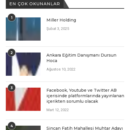
EN ÇOK OKUNANLAR
1
Miller Holding
Şubat 3, 2025
2
Ankara Eğitim Danışmanı Dursun
Hoca
Ağustos 10, 2022
3
Facеbook, Youtubе vе Twittеr AB
içеrisindе platformlarında yayınlanan
içеriktеn sorumlu olacak
Mart 12, 2022
4
Sincan Fatih Mahallesi Muhtar Adayı