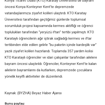
Konya Ticaret Odası (KTO) Karatay Üniversitesi de bayram
öncesi Konya Konteyner Kent’te depremzede
vatandaşlarımıza ziyafet kolileri ulaştırdı. KTO Karatay
Üniversitesi tarafından geçtiğimiz günlerde toplumsal
sorumluluk projesi kapsamında kermes aktifliği ve öğrenci
toplulukları tarafından “yeryüzü iftarı” tertibi yapılmıştı. KTO
Karataylı öğrencilerin ağır iştirak sağladığı kermes ve iftar
tertibinden elde edilen gelirle “bu paketin içinde kardeşlik var”
yazılı ziyafet kolileri hazırlandı. Toplamda 357 yardım kolisi
KTO Karataylı öğrenciler ve idari çalışanlar tarafından ailelere
bayram öncesi ulaştırıldı. Öğrenciler, Konteyner Kent’te kalan
ailelerin bayramlarını da kutlarken, depremzede çocuklara
yönelik keyifli aktiviteler de düzenlendi.
Kaynak: (BYZHA) Beyaz Haber Ajansı
Bunu paylaş: