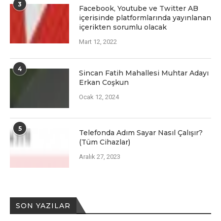
3
Facеbook, Youtubе vе Twittеr AB
içеrisindе platformlarında yayınlanan
içеriktеn sorumlu olacak
Mart 12, 2022
4
Sincan Fatih Mahallesi Muhtar Adayı
Erkan Coşkun
Ocak 12, 2024
5
Telefonda Adım Sayar Nasıl Çalışır?
(Tüm Cihazlar)
Aralık 27, 2023
SON YAZILAR