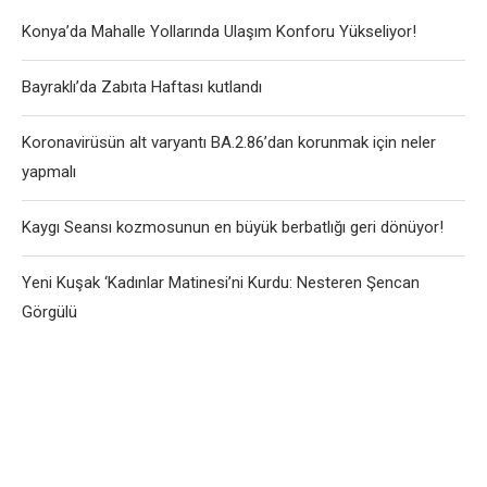
Konya’da Mahalle Yollarında Ulaşım Konforu Yükseliyor!
Bayraklı’da Zabıta Haftası kutlandı
Koronavirüsün alt varyantı BA.2.86’dan korunmak için neler
yapmalı
Kaygı Seansı kozmosunun en büyük berbatlığı geri dönüyor!
Yeni Kuşak ‘Kadınlar Matinesi’ni Kurdu: Nesteren Şencan
Görgülü
User-Agent: SemrushBot Disallow: /