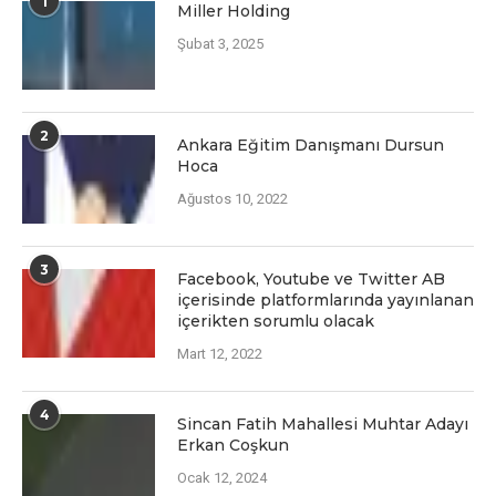
1
Miller Holding
Şubat 3, 2025
2
Ankara Eğitim Danışmanı Dursun
Hoca
Ağustos 10, 2022
3
Facеbook, Youtubе vе Twittеr AB
içеrisindе platformlarında yayınlanan
içеriktеn sorumlu olacak
Mart 12, 2022
4
Sincan Fatih Mahallesi Muhtar Adayı
Erkan Coşkun
Ocak 12, 2024