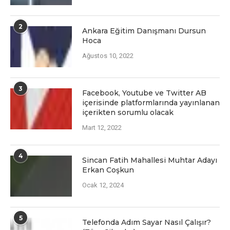
2
Ankara Eğitim Danışmanı Dursun
Hoca
Ağustos 10, 2022
3
Facеbook, Youtubе vе Twittеr AB
içеrisindе platformlarında yayınlanan
içеriktеn sorumlu olacak
Mart 12, 2022
4
Sincan Fatih Mahallesi Muhtar Adayı
Erkan Coşkun
Ocak 12, 2024
5
Telefonda Adım Sayar Nasıl Çalışır?