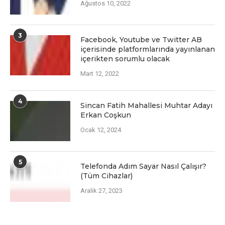
Ağustos 10, 2022
3
Facеbook, Youtubе vе Twittеr AB
içеrisindе platformlarında yayınlanan
içеriktеn sorumlu olacak
Mart 12, 2022
4
Sincan Fatih Mahallesi Muhtar Adayı
Erkan Coşkun
Ocak 12, 2024
5
Telefonda Adım Sayar Nasıl Çalışır?
(Tüm Cihazlar)
Aralık 27, 2023