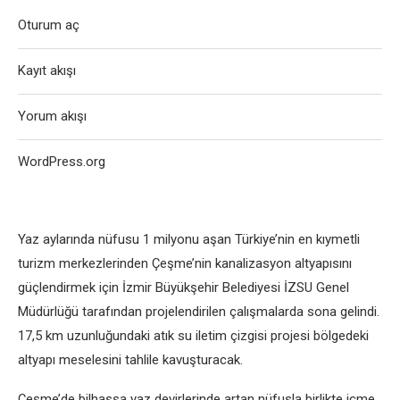
Oturum aç
Kayıt akışı
Yorum akışı
WordPress.org
Yaz aylarında nüfusu 1 milyonu aşan Türkiye’nin en kıymetli
turizm merkezlerinden Çeşme’nin kanalizasyon altyapısını
güçlendirmek için İzmir Büyükşehir Belediyesi İZSU Genel
Müdürlüğü tarafından projelendirilen çalışmalarda sona gelindi.
17,5 km uzunluğundaki atık su iletim çizgisi projesi bölgedeki
altyapı meselesini tahlile kavuşturacak.
Çeşme’de bilhassa yaz devirlerinde artan nüfusla birlikte içme