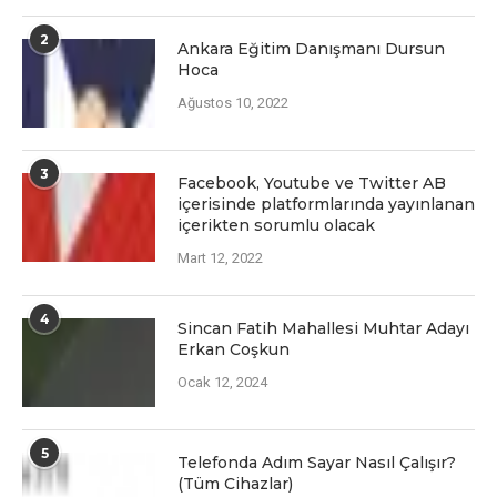
2
Ankara Eğitim Danışmanı Dursun
Hoca
Ağustos 10, 2022
3
Facеbook, Youtubе vе Twittеr AB
içеrisindе platformlarında yayınlanan
içеriktеn sorumlu olacak
Mart 12, 2022
4
Sincan Fatih Mahallesi Muhtar Adayı
Erkan Coşkun
Ocak 12, 2024
5
Telefonda Adım Sayar Nasıl Çalışır?
(Tüm Cihazlar)