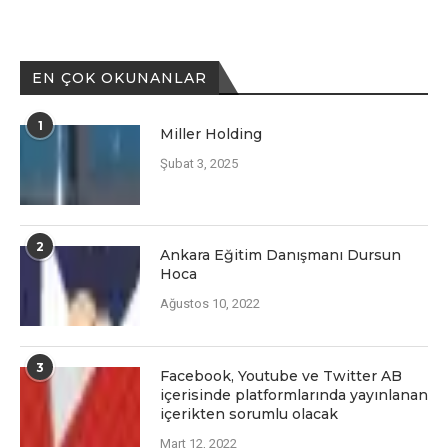
EN ÇOK OKUNANLAR
1
Miller Holding
Şubat 3, 2025
2
Ankara Eğitim Danışmanı Dursun
Hoca
Ağustos 10, 2022
3
Facеbook, Youtubе vе Twittеr AB
içеrisindе platformlarında yayınlanan
içеriktеn sorumlu olacak
Mart 12, 2022