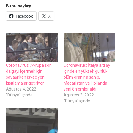
Bunu paylaş:
Facebook
X
Coronavirus: Avrupa son
Coronavirus: İtalya altı ay
dalgayı içermek için
içinde en yüksek günlük
savaşırken İsveç yeni
ölüm oranına sahip,
kısıtlamalar getiriyor
Macaristan ve Hollanda
Ağustos 4, 2022
yeni önlemler aldı
"Dünya" içinde
Ağustos 3, 2022
"Dünya" içinde