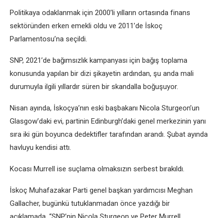
Politikaya odaklanmak için 2000’li yılların ortasında finans
sektöründen erken emekli oldu ve 2011’de İskoç
Parlamentosu’na seçildi.
SNP, 2021’de bağımsızlık kampanyası için bağış toplama
konusunda yapılan bir dizi şikayetin ardından, şu anda mali
durumuyla ilgili yıllardır süren bir skandalla boğuşuyor.
Nisan ayında, İskoçya’nın eski başbakanı Nicola Sturgeon’un
Glasgow’daki evi, partinin Edinburgh’daki genel merkezinin yanı
sıra iki gün boyunca dedektifler tarafından arandı. Şubat ayında
havluyu kendisi attı.
Kocası Murrell ise suçlama olmaksızın serbest bırakıldı.
İskoç Muhafazakar Parti genel başkan yardımcısı Meghan
Gallacher, bugünkü tutuklanmadan önce yazdığı bir
açıklamada, “SNP’nin Nicola Sturgeon ve Peter Murrell