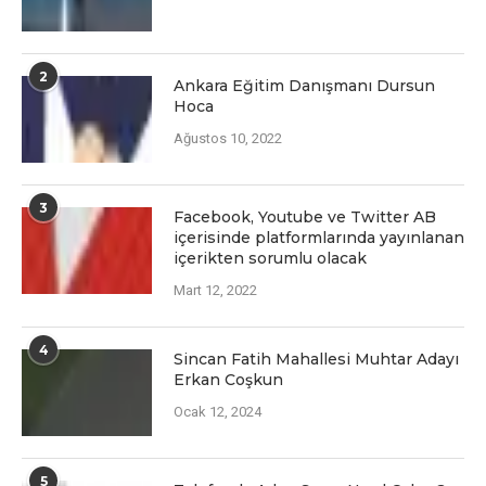
2
Ankara Eğitim Danışmanı Dursun
Hoca
Ağustos 10, 2022
3
Facеbook, Youtubе vе Twittеr AB
içеrisindе platformlarında yayınlanan
içеriktеn sorumlu olacak
Mart 12, 2022
4
Sincan Fatih Mahallesi Muhtar Adayı
Erkan Coşkun
Ocak 12, 2024
5