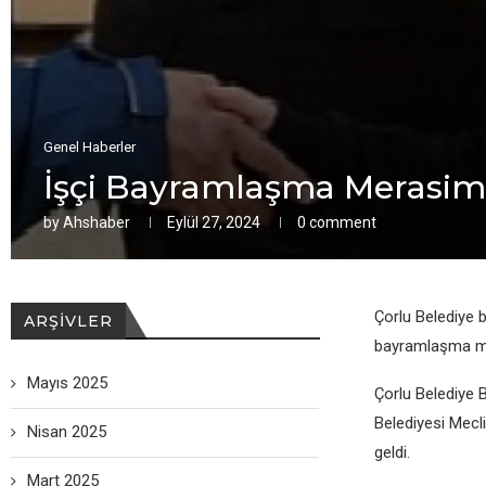
Genel Haberler
İşçi Bayramlaşma Merasimi 
by
Ahshaber
Eylül 27, 2024
0 comment
Çorlu Belediye b
ARŞIVLER
bayramlaşma me
Mayıs 2025
Çorlu Belediye B
Belediyesi Mecl
Nisan 2025
geldi.
Mart 2025