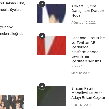
rımız Adnan Kum,
2
Ankara Eğitim
eclis üyeleri,
Danışmanı Dursun
Hoca
Ağustos 10, 2022
yeleri ve
meleri dileğinde
3
Facеbook, Youtubе
vе Twittеr AB
içеrisindе
platformlarında
yayınlanan
içеriktеn sorumlu
olacak
Mart 12, 2022
4
Sincan Fatih
Mahallesi Muhtar
Adayı Erkan Coşkun
Ocak 12, 2024