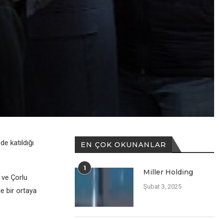
de katıldığı
EN ÇOK OKUNANLAR
1
Miller Holding
 ve Çorlu
Şubat 3, 2025
e bir ortaya