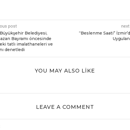
ious post
next
Büyükşehir Belediyesi,
“Beslenme Saati” İzmir’
azan Bayramı öncesinde
Uygulan
ki tatlı imalathaneleri ve
ını denetledi
YOU MAY ALSO LIKE
LEAVE A COMMENT