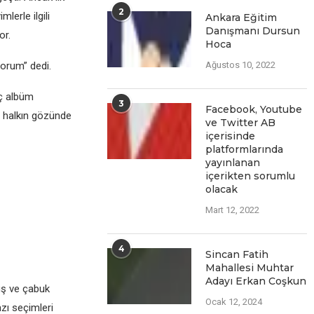
2
lerle ilgili
Ankara Eğitim
Danışmanı Dursun
or.
Hoca
yorum” dedi.
Ağustos 10, 2022
üç albüm
3
Facеbook, Youtubе
n halkın gözünde
vе Twittеr AB
içеrisindе
platformlarında
yayınlanan
içеriktеn sorumlu
olacak
Mart 12, 2022
4
Sincan Fatih
Mahallesi Muhtar
Adayı Erkan Coşkun
üş ve çabuk
Ocak 12, 2024
azı seçimleri