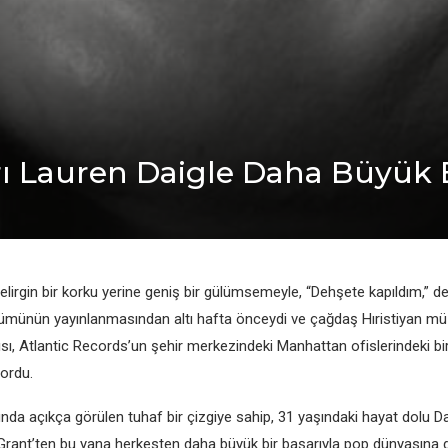
rı Lauren Daigle Daha Büyük B
elirgin bir korku yerine geniş bir gülümsemeyle, “Dehşete kapıldım,” de
bümünün yayınlanmasından altı hafta önceydi ve çağdaş Hıristiyan mü
ısı, Atlantic Records’un şehir merkezindeki Manhattan ofislerindeki bi
yordu.
nda açıkça görülen tuhaf bir çizgiye sahip, 31 yaşındaki hayat dolu Dai
rant’ten bu yana herkesten daha büyük bir başarıyla pop dünyasına ge