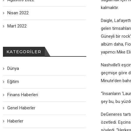
kalmaktır.
Nisan 2022
Daigle, Lafayett
Mart 2022
gelen timsahları
Güneyli bir roc
albüm daha, Fio
KATEGORILER
yapımcı Mike Eliz
Nashville’li eşc
Dünya
geçmişe göre d
Minute’den bahse
Eğitim
“İnsanların ‘Lau
Finans Haberleri
şey bu, bu yüzd
Genel Haberler
DeGeneres tartış
Haberler
özetledi. Eşcins
söyledi. “Herkes