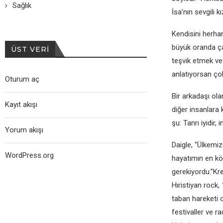
Sağlık
İsa’nın sevgili 
Kendisini herhan
büyük oranda çar
ÜST VERI
teşvik etmek ve 
anlatıyorsan ço
Oturum aç
Bir arkadaşı ola
Kayıt akışı
diğer insanlara k
şu: Tanrı iyidir
Yorum akışı
Daigle, “Ülkemi
WordPress.org
hayatımın en kö
gerekiyordu.”K
Hıristiyan rock, 
taban hareketi o
festivaller ve r