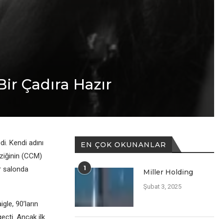
ir Çadıra Hazır
di. Kendi adını
EN ÇOK OKUNANLAR
ziğinin (CCM)
1
r salonda
Miller Holding
Şubat 3, 2025
gle, 90’ların
çti. Ancak ilk