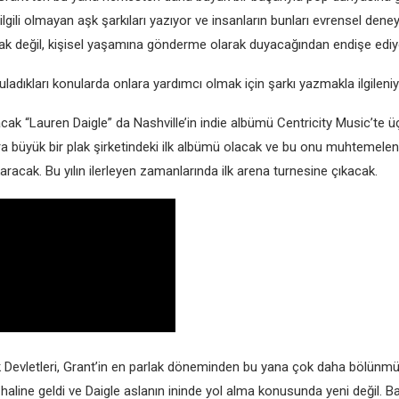
ilgili olmayan aşk şarkıları yazıyor ve insanların bunları evrensel deneyim
ak değil, kişisel yaşamına gönderme olarak duyacağından endişe ediy
uladıkları konularda onlara yardımcı olmak için şarkı yazmakla ilgileni
cak “Lauren Daigle” da Nashville’in indie albümü Centricity Music’te 
ra büyük bir plak şirketindeki ilk albümü olacak ve bu onu muhtemele
racak. Bu yılın ilerleyen zamanlarında ilk arena turnesine çıkacak.
k Devletleri, Grant’in en parlak döneminden bu yana çok daha bölünm
 haline geldi ve Daigle aslanın ininde yol alma konusunda yeni değil. B