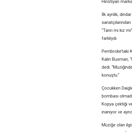
Hıristiyan marka
İlk ayrılık, din
sanatçılarından 
“Tanrı mı kız mı
farklıydı.
Pembroke’taki K
Kalin Busman, “L
dedi. “Müziğinde 
konuştu.”
Çocukken Daigle
bombası olmadığ
Kopya çektiği v
inanıyor ve ayr
Müziğe olan ilgi