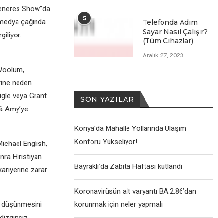
DeGeneres Show”da
5
l medya çağında
Telefonda Adım
Sayar Nasıl Çalışır?
iliyor.
(Tüm Cihazlar)
Aralık 27, 2023
 Woolum,
erine neden
igle veya Grant
SON YAZILAR
lâ Amy’ye
Konya’da Mahalle Yollarında Ulaşım
Konforu Yükseliyor!
Michael English,
nra Hıristiyan
Bayraklı’da Zabıta Haftası kutlandı
kariyerine zarar
Koronavirüsün alt varyantı BA.2.86’dan
lu düşünmesini
korunmak için neler yapmalı
 dizginsiz