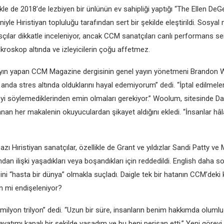
ikle de 2018’de lezbiyen bir ünlünün ev sahipliği yaptığı “The Ellen 
iyle Hıristiyan topluluğu tarafından sert bir şekilde eleştirildi. Sosya
ılar dikkatle inceleniyor, ancak CCM sanatçıları canlı performans serg
kroskop altında ve izleyicilerin çoğu affetmez.
ayın yapan CCM Magazine dergisinin genel yayın yönetmeni Brandon
 anda stres altında olduklarını hayal edemiyorum” dedi. “İptal edilmel
eyi söylemediklerinden emin olmaları gerekiyor.” Woolum, sitesinde Da
anan her makalenin okuyuculardan şikayet aldığını ekledi. “İnsanlar hâ
azı Hıristiyan sanatçılar, özellikle de Grant ve yıldızlar Sandi Patty ve 
ndan ilişki yaşadıkları veya boşandıkları için reddedildi. English daha so
ni “hasta bir dünya” olmakla suçladı. Daigle tek bir hatanın CCM’deki 
n mi endişeleniyor?
 milyon trilyon” dedi. “Uzun bir süre, insanların benim hakkımda olum
yatımı kapalı bir şekilde yaşadım ve bu beni perişan etti.” Yeni görevi