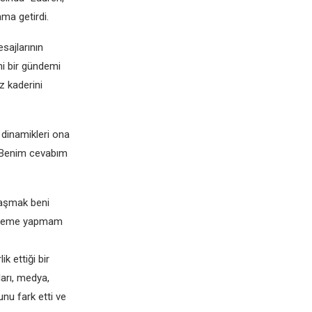
ma getirdi.
sajlarının
ni bir gündemi
z kaderini
n dinamikleri ona
e, “Benim cevabım
raşmak beni
nceleme yapmam
k ettiği bir
ları, medya,
nu fark etti ve