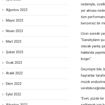
nedeniyle, özell
Ağustos 2023
yer alması neden
tüm performansç
Mayıs 2023
benzersiz bir mi
Nisan 2023
Uzun süredir y
“Sanatçıların şu
Mart 2023
olacak yanlış ş
Şubat 2023
hakkında yayınl
kızgın.”
Ocak 2023
Geçmişte bile, b
Aralık 2022
hayranlar tarafı
müzik endüstrisi
Ekim 2022
verebileceğinde
Eylül 2022
“Evet, yüzde bir
Ağustos 2022
sağlamak için ha