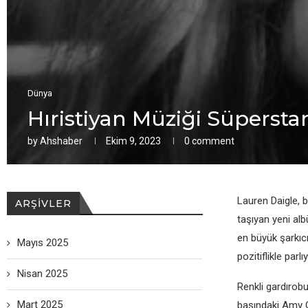
Dünya
Hıristiyan Müziği Süpersta
by
Ahshaber
Ekim 9, 2023
0 comment
Lauren Daigle, b
ARŞIVLER
taşıyan yeni al
en büyük şarkıc
Mayıs 2025
pozitiflikle parlı
Nisan 2025
Renkli gardırobu
Mart 2025
başındaki Amy G