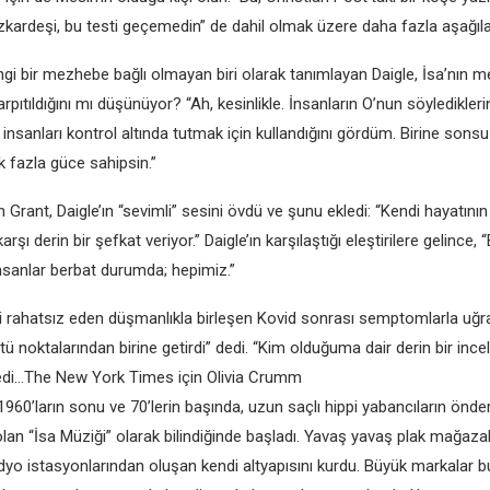
kızkardeşi, bu testi geçemedin” de dahil olmak üzere daha fazla aşağıla
gi bir mezhebe bağlı olmayan biri olarak tanımlayan Daigle, İsa’nın me
pıtıldığını mı düşünüyor? “Ah, kesinlikle. İnsanların O’nun söyledikleri
insanları kontrol altında tutmak için kullandığını gördüm. Birine sonsu
k fazla güce sahipsin.”
n Grant, Daigle’ın “sevimli” sesini övdü ve şunu ekledi: “Kendi hayatını
arşı derin bir şefkat veriyor.” Daigle’ın karşılaştığı eleştirilere gelinc
, insanlar berbat durumda; hepimiz.”
zi rahatsız eden düşmanlıkla birleşen Kovid sonrası semptomlarla uğ
tü noktalarından birine getirdi” dedi. “Kim olduğuma dair derin bir i
redi…The New York Times için Olivia Crumm
1960’ların sonu ve 70’lerin başında, uzun saçlı hippi yabancıların önderli
lan “İsa Müziği” olarak bilindiğinde başladı. Yavaş yavaş plak mağaza
adyo istasyonlarından oluşan kendi altyapısını kurdu. Büyük markalar bu