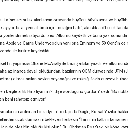
e, La.’nın acı sulak alanlarının ortasında büyüdü, büyükanne ve büyükb
 sayıyordu ve yeni albümü için müziğini hafif, akustik soft rock’tan d
k’a yönlendirmek istiyordu. ses. Albümü kaydetti ve bunu yaz sonunda 
na Apple ve Carrie Underwood’un yanı sıra Eminem ve 50 Cent’in de ro
ondo ile birlikte kaydedildi.
insel hit yapımcısı Shane McAnally ile bazı şarkılar yazdı. Ve albümünd
aha az inanca dayalı olduğundan, bazılarının CCM dünyasında JPM (
tme) olarak anılan şeyleri sayacağını ve müziği fazla dünyevi bulacağı
ren Daigle artık Hıristiyan mı?’ diye sorduğunu gördüm” dedi. “Bu nokt
en beni rahatsız etmiyor.”
malarının ardından bir radyo röportajında ​​Daigle, Kutsal Yazılar hak
ellerden uzak durmasını bekleyen herkesin “Tanrı’nın kalbini tamamen 
 için de Mesih’in olduğu kişi olun.” Bu, Christian Post’taki bir köşe yaz