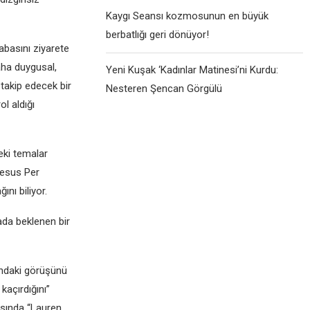
Kaygı Seansı kozmosunun en büyük
berbatlığı geri dönüyor!
abasını ziyarete
aha duygusal,
Yeni Kuşak ‘Kadınlar Matinesi’ni Kurdu:
takip edecek bir
Nesteren Şencan Görgülü
l aldığı
eki temalar
Jesus Per
nı biliyor.
ada beklenen bir
kındaki görüşünü
kaçırdığını”
ısında “Lauren,