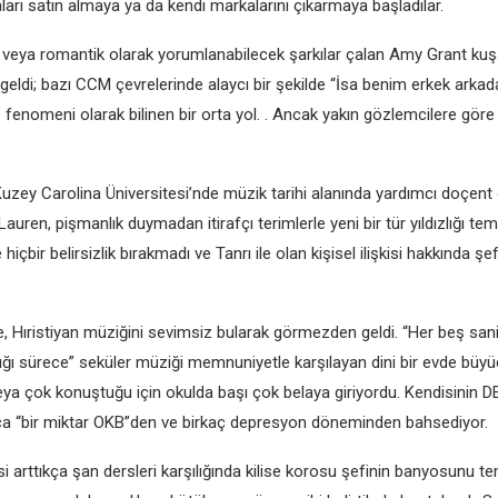
ları satın almaya ya da kendi markalarını çıkarmaya başladılar.
dar veya romantik olarak yorumlanabilecek şarkılar çalan Amy Grant ku
geldi; bazı CCM çevrelerinde alaycı bir şekilde “İsa benim erkek arka
” fenomeni olarak bilinen bir orta yol. . Ancak yakın gözlemcilere göre 
uzey Carolina Üniversitesi’nde müzik tarihi alanında yardımcı doçent
auren, pişmanlık duymadan itirafçı terimlerle yeni bir tür yıldızlığı tem
hiçbir belirsizlik bırakmadı ve Tanrı ile olan kişisel ilişkisi hakkında şe
, Hıristiyan müziğini sevimsiz bularak görmezden geldi. “Her beş sani
ı sürece” seküler müziği memnuniyetle karşılayan dini bir evde büyü
eya çok konuştuğu için okulda başı çok belaya giriyordu. Kendisinin 
ıca “bir miktar OKB”den ve birkaç depresyon döneminden bahsediyor.
si arttıkça şan dersleri karşılığında kilise korosu şefinin banyosunu t