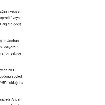
şağının kesişen
daşımdır” veya
Daigle’ın geçişi
 olan Joshua
sil ediyordu”
ffaf bir şekilde
yede bir F-
düğünü söyledi.
DEHB’si olduğuna
emizledi. Ancak