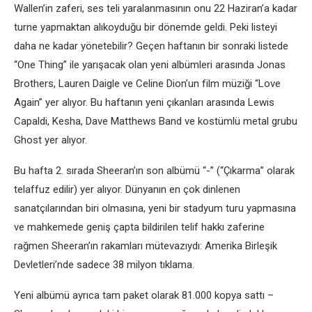
Wallen’in zaferi, ses teli yaralanmasının onu 22 Haziran’a kadar
turne yapmaktan alıkoyduğu bir dönemde geldi. Peki listeyi
daha ne kadar yönetebilir? Geçen haftanın bir sonraki listede
“One Thing” ile yarışacak olan yeni albümleri arasında Jonas
Brothers, Lauren Daigle ve Celine Dion’un film müziği “Love
Again” yer alıyor. Bu haftanın yeni çıkanları arasında Lewis
Capaldi, Kesha, Dave Matthews Band ve kostümlü metal grubu
Ghost yer alıyor.
Bu hafta 2. sırada Sheeran’ın son albümü “-” (“Çıkarma” olarak
telaffuz edilir) yer alıyor. Dünyanın en çok dinlenen
sanatçılarından biri olmasına, yeni bir stadyum turu yapmasına
ve mahkemede geniş çapta bildirilen telif hakkı zaferine
rağmen Sheeran’ın rakamları mütevazıydı: Amerika Birleşik
Devletleri’nde sadece 38 milyon tıklama.
Yeni albümü ayrıca tam paket olarak 81.000 kopya sattı –