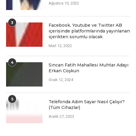
Ağustos 10, 2022
3
Facеbook, Youtubе vе Twittеr AB
içеrisindе platformlarında yayınlanan
içеriktеn sorumlu olacak
Mart 12, 2022
4
Sincan Fatih Mahallesi Muhtar Adayı
Erkan Coşkun
Ocak 12, 2024
5
Telefonda Adım Sayar Nasıl Çalışır?
(Tüm Cihazlar)
Aralık 27, 2023