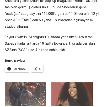
Sheeran’ı yakınınızdaki bir pop-up mağazada kendi plaklarını
taşırken görmüş olabilirsiniz – bu da Sheeran’ın genel
“eşdeğer” satış sayısını 112.000’e getirdi. “-”, Sheeran’ın 12 yıl
önceki “+” (“Artı”)’dan bu yana 1 numaradan açılmayan ilk
stüdyo albümü.
Taylor Swift’in “Midnights”ı 3. sırada yer alırken, Aralık’tan
Şubat’a kadar art arda 10 hafta boyunca 1. sırada yer alan
SZA’nın “SOS”u ise 4. sırada sabit kaldı.
Bunu paylaş:
Facebook
X