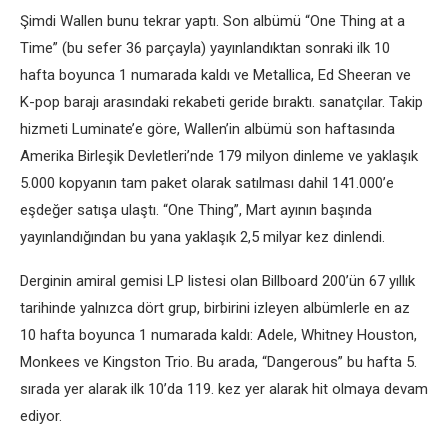
Şimdi Wallen bunu tekrar yaptı. Son albümü “One Thing at a
Time” (bu sefer 36 parçayla) yayınlandıktan sonraki ilk 10
hafta boyunca 1 numarada kaldı ve Metallica, Ed Sheeran ve
K-pop barajı arasındaki rekabeti geride bıraktı. sanatçılar. Takip
hizmeti Luminate’e göre, Wallen’in albümü son haftasında
Amerika Birleşik Devletleri’nde 179 milyon dinleme ve yaklaşık
5.000 kopyanın tam paket olarak satılması dahil 141.000’e
eşdeğer satışa ulaştı. “One Thing”, Mart ayının başında
yayınlandığından bu yana yaklaşık 2,5 milyar kez dinlendi.
Derginin amiral gemisi LP listesi olan Billboard 200’ün 67 yıllık
tarihinde yalnızca dört grup, birbirini izleyen albümlerle en az
10 hafta boyunca 1 numarada kaldı: Adele, Whitney Houston,
Monkees ve Kingston Trio. Bu arada, “Dangerous” bu hafta 5.
sırada yer alarak ilk 10’da 119. kez yer alarak hit olmaya devam
ediyor.