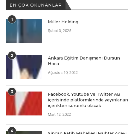
EN ÇOK OKUNANLAR
1
Miller Holding
Şubat 3, 2025
2
Ankara Eğitim Danışmanı Dursun
Hoca
Ağustos 10, 2022
3
Facеbook, Youtubе vе Twittеr AB
içеrisindе platformlarında yayınlanan
içеriktеn sorumlu olacak
Mart 12, 2022
4
Sincan Fatih Mahallesi Muhtar Adayı