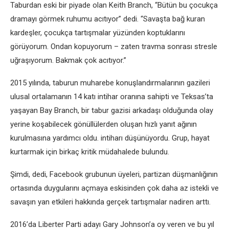
Taburdan eski bir piyade olan Keith Branch, “Bütün bu çocukça
dramayı görmek ruhumu acıtıyor” dedi. “Savaşta bağ kuran
kardeşler, çocukça tartışmalar yüzünden koptuklarını
görüyorum. Ondan kopuyorum – zaten travma sonrası stresle
uğraşıyorum. Bakmak çok acıtıyor.”
2015 yılında, taburun muharebe konuşlandırmalarının gazileri
ulusal ortalamanın 14 katı intihar oranına sahipti ve Teksas’ta
yaşayan Bay Branch, bir tabur gazisi arkadaşı olduğunda olay
yerine koşabilecek gönüllülerden oluşan hızlı yanıt ağının
kurulmasına yardımcı oldu. intiharı düşünüyordu. Grup, hayat
kurtarmak için birkaç kritik müdahalede bulundu.
Şimdi, dedi, Facebook grubunun üyeleri, partizan düşmanlığının
ortasında duygularını açmaya eskisinden çok daha az istekli ve
savaşın yan etkileri hakkında gerçek tartışmalar nadiren arttı.
2016’da Liberter Parti adayı Gary Johnson’a oy veren ve bu yıl