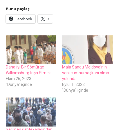
Bunu paylaş:
Facebook
X
Daha İyi Bir Sömürge
Maia Sandu Moldova’nın
Williamsburg İnşa Etmek
yeni cumhurbaşkanı olma
Ekim 26, 2023
yolunda
"Dünya" içinde
Eylül 1, 2022
"Dünya" içinde
Seçmen sahtekarlığından