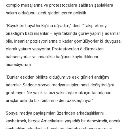
komplo mesajlarına ve protestoculara saldıran şaplaklara
hakim olduğunu izledi. şiddet içeren polislik
“Büyük bir hayal kırıklığına uğradım,” dedi. “Takip etmeyi
bıraktığım bazı insanlar – aynı takımda görev yapmış adamlar
bile. İnsanlar pozisyonlarına o kadar gömülüyorlar ki, duygusal
olarak yatırım yapıyorlar. Protestocuları öldürmekten
bahsediyorlar ve insanlıkla bağlarını kaybettiklerini
hissediyorum.
“Bunlar eskiden birlikte olduğum ve eski günleri andığım
adamlar. Sadece sosyal medyanın işleri nasıl değiştirdiğini
gösteriyor. Ne yazık ki, bizi yakınlaştırmak için tasarlanan
araçlar aslında bizi birbirimizden uzaklaştırıyor.”
Sosyal medya paylaşımları üzerinden arkadaşlıklarını
kaybetmek, birçok Amerikalının yaşadığı bir deneyimdir, ancak
kaybedilen arkadaşlar hayati bir destek grubunun parçası