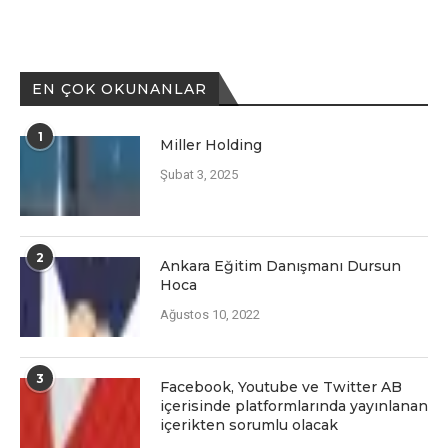
EN ÇOK OKUNANLAR
1
Miller Holding
Şubat 3, 2025
2
Ankara Eğitim Danışmanı Dursun
Hoca
Ağustos 10, 2022
3
Facеbook, Youtubе vе Twittеr AB
içеrisindе platformlarında yayınlanan
içеriktеn sorumlu olacak