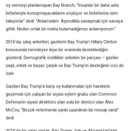
oy vermeyi planlamayan Bay Branch, “İnsanlar bir daha asla
birbirleriyle konuşmayacaklarını söylüyor ve birbirlerine isim
takıyorlar” dedi. “Anlamadım. Aşırıcılıkla savaşmak için savaşa
gittik. Neden ortak bir nokta bulamadığımızı anlamıyorum.”
2016’da, çıkış anketleri, gazilerin Bay Trump’ı Hillary Clinton
konusunda neredeyse ikiye bir oranında desteklediğini
gösterdi. Demografik özellikler sebebin bir parçası – gaziler
yaşlı, erkek ve beyaz çarpık ve Bay Trump’ın desteğinin özü de
öyle.
Gazileri Bay Trump’a karşı oy kullanmaları için harekete
geçirmek için çalışan bir siyasi eylem grubu olan Common
Defense’in siyasi direktörü olan eski bir denizci olan Alex
McCoy, “Birçok veterinerde yankı uyandıran bir mesajı vardı”
dedi.
2016’da bir aday olarak, Bay Trump, Irak ve Afganistan’daki