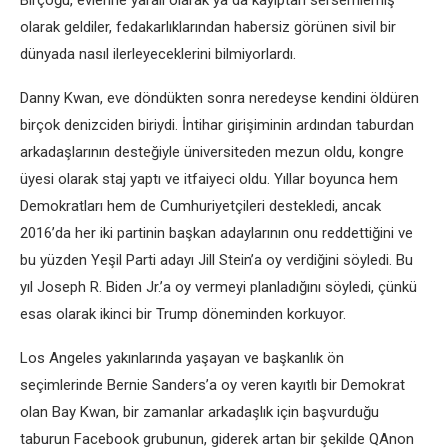
Birçoğu, evlerine yaralı olarak ya da kayıptan sersemlemiş
olarak geldiler, fedakarlıklarından habersiz görünen sivil bir
dünyada nasıl ilerleyeceklerini bilmiyorlardı.
Danny Kwan, eve döndükten sonra neredeyse kendini öldüren
birçok denizciden biriydi. İntihar girişiminin ardından taburdan
arkadaşlarının desteğiyle üniversiteden mezun oldu, kongre
üyesi olarak staj yaptı ve itfaiyeci oldu. Yıllar boyunca hem
Demokratları hem de Cumhuriyetçileri destekledi, ancak
2016’da her iki partinin başkan adaylarının onu reddettiğini ve
bu yüzden Yeşil Parti adayı Jill Stein’a oy verdiğini söyledi. Bu
yıl Joseph R. Biden Jr.’a oy vermeyi planladığını söyledi, çünkü
esas olarak ikinci bir Trump döneminden korkuyor.
Los Angeles yakınlarında yaşayan ve başkanlık ön
seçimlerinde Bernie Sanders’a oy veren kayıtlı bir Demokrat
olan Bay Kwan, bir zamanlar arkadaşlık için başvurduğu
taburun Facebook grubunun, giderek artan bir şekilde QAnon