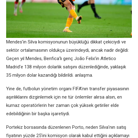
Mendes’in Silva komisyonunun büyüklüğü dikkat çekiciydi ve
sektör ortalamasının oldukça üzerindeydi, ancak nadir değildi:
Geçen yıl Mendes, Benfica’lı genç João Felix’in Atletico
Madrid’e 138 milyon dolarlık satışını düzenlediğinde, yaklaşık
35 milyon dolar kazandığı bildirildi. anlaşma.
Yine de, futbolun yönetim organı FIFA’nın transfer piyasasının
aşırılıklarını dizginlemek için ne tür önlemler alırsa alsın, en
kurnaz operatörlerin her zaman çok yüksek getiriler elde
edebildiğinin bir başka işaretiydi.
Portekiz borsasında düzenlenen Porto, neden Silva’nın satış
fiyatının yüzde 25’ini komisyon olarak kabul ettiğini açıklamayı