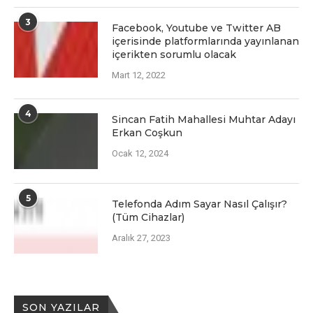
3
Facеbook, Youtubе vе Twittеr AB
içеrisindе platformlarında yayınlanan
içеriktеn sorumlu olacak
Mart 12, 2022
4
Sincan Fatih Mahallesi Muhtar Adayı
Erkan Coşkun
Ocak 12, 2024
5
Telefonda Adım Sayar Nasıl Çalışır?
(Tüm Cihazlar)
Aralık 27, 2023
SON YAZILAR