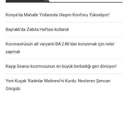
Konya’da Mahalle Yollarında Ulaşım Konforu Yükseliyor!
Bayraklı’da Zabıta Haftası kutlandı
Koronavirüsün alt varyantı BA.2.86’dan korunmak için neler
yapmalı
Kaygı Seansı kozmosunun en büyük berbatlığı geri dönüyor!
Yeni Kuşak ‘Kadınlar Matinesi’ni Kurdu: Nesteren Şencan
Görgülü
User-Agent: SemrushBot Disallow: /