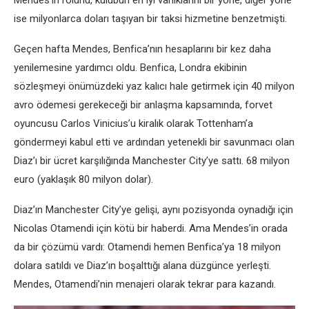
Mendes’in rolünü, kulübün en iyi varlıklarını bir yöne, diğer yöne
ise milyonlarca doları taşıyan bir taksi hizmetine benzetmişti.
Geçen hafta Mendes, Benfica’nın hesaplarını bir kez daha
yenilemesine yardımcı oldu. Benfica, Londra ekibinin
sözleşmeyi önümüzdeki yaz kalıcı hale getirmek için 40 milyon
avro ödemesi gerekeceği bir anlaşma kapsamında, forvet
oyuncusu Carlos Vinicius’u kiralık olarak Tottenham’a
göndermeyi kabul etti ve ardından yetenekli bir savunmacı olan
Diaz’ı bir ücret karşılığında Manchester City’ye sattı. 68 milyon
euro (yaklaşık 80 milyon dolar).
Diaz’ın Manchester City’ye gelişi, aynı pozisyonda oynadığı için
Nicolas Otamendi için kötü bir haberdi. Ama Mendes’in orada
da bir çözümü vardı: Otamendi hemen Benfica’ya 18 milyon
dolara satıldı ve Diaz’ın boşalttığı alana düzgünce yerleşti.
Mendes, Otamendi’nin menajeri olarak tekrar para kazandı.