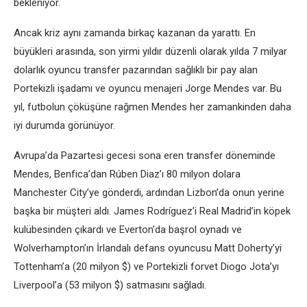
bekleniyor.
Ancak kriz aynı zamanda birkaç kazanan da yarattı. En
büyükleri arasında, son yirmi yıldır düzenli olarak yılda 7 milyar
dolarlık oyuncu transfer pazarından sağlıklı bir pay alan
Portekizli işadamı ve oyuncu menajeri Jorge Mendes var. Bu
yıl, futbolun çöküşüne rağmen Mendes her zamankinden daha
iyi durumda görünüyor.
Avrupa’da Pazartesi gecesi sona eren transfer döneminde
Mendes, Benfica’dan Rúben Diaz’ı 80 milyon dolara
Manchester City’ye gönderdi, ardından Lizbon’da onun yerine
başka bir müşteri aldı. James Rodríguez’i Real Madrid’in köpek
kulübesinden çıkardı ve Everton’da başrol oynadı ve
Wolverhampton’ın İrlandalı defans oyuncusu Matt Doherty’yi
Tottenham’a (20 milyon $) ve Portekizli forvet Diogo Jota’yı
Liverpool’a (53 milyon $) satmasını sağladı.