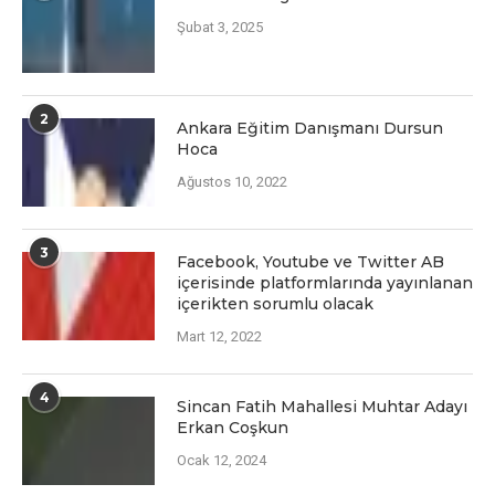
Şubat 3, 2025
2
Ankara Eğitim Danışmanı Dursun
Hoca
Ağustos 10, 2022
3
Facеbook, Youtubе vе Twittеr AB
içеrisindе platformlarında yayınlanan
içеriktеn sorumlu olacak
Mart 12, 2022
4
Sincan Fatih Mahallesi Muhtar Adayı
Erkan Coşkun
Ocak 12, 2024