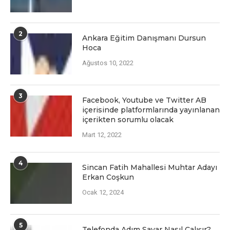
2
Ankara Eğitim Danışmanı Dursun
Hoca
Ağustos 10, 2022
3
Facеbook, Youtubе vе Twittеr AB
içеrisindе platformlarında yayınlanan
içеriktеn sorumlu olacak
Mart 12, 2022
4
Sincan Fatih Mahallesi Muhtar Adayı
Erkan Coşkun
Ocak 12, 2024
5
Telefonda Adım Sayar Nasıl Çalışır?