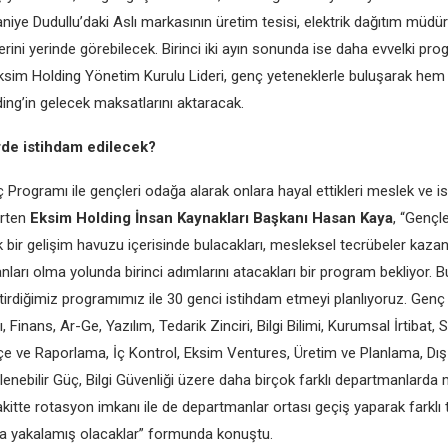
aniye Dudullu’daki Aslı markasının üretim tesisi, elektrik dağıtım müdür
rini yerinde görebilecek. Birinci iki ayın sonunda ise daha evvelki pr
ksim Holding Yönetim Kurulu Lideri, genç yeteneklerle buluşarak hem 
ng’in gelecek maksatlarını aktaracak.
rde istihdam edilecek?
rogramı ile gençleri odağa alarak onlara hayal ettikleri meslek ve is
irten
Eksim Holding İnsan Kaynakları Başkanı Hasan Kaya
, “Gençle
k bir gelişim havuzu içerisinde bulacakları, mesleksel tecrübeler kazan
ları olma yolunda birinci adımlarını atacakları bir program bekliyor. B
tirdiğimiz programımız ile 30 genci istihdam etmeyi planlıyoruz. Genç 
 Finans, Ar-Ge, Yazılım, Tedarik Zinciri, Bilgi Bilimi, Kurumsal İrtibat, 
e ve Raporlama, İç Kontrol, Eksim Ventures, Üretim ve Planlama, Dış 
nebilir Güç, Bilgi Güvenliği üzere daha birçok farklı departmanlarda m
akitte rotasyon imkanı ile de departmanlar ortası geçiş yaparak farklı 
da yakalamış olacaklar” formunda konuştu.