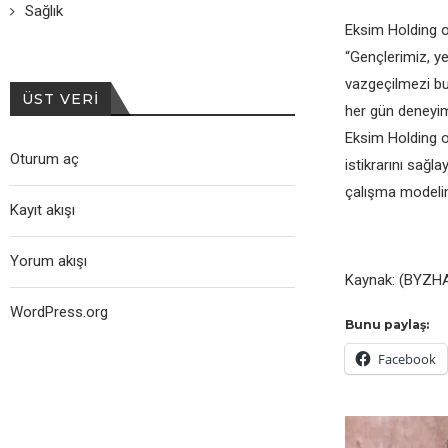
Sağlık
Eksim Holding ol
“Gençlerimiz, ye
vazgeçilmezi bu 
ÜST VERI
her gün deneyim
Eksim Holding o
Oturum aç
istikrarını sağl
çalışma modelini
Kayıt akışı
Yorum akışı
Kaynak: (BYZHA
WordPress.org
Bunu paylaş:
Facebook