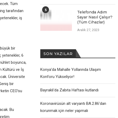
eşecek. Tüm
5
ing tarafından
Telefonda Adım
Sayar Nasıl Çalışır?
yetenekler, iş
(Tüm Cihazlar)
Aralık 27, 2023
büyük bir
SON YAZILAR
 yetenekler, 6
 mühlet boyunca,
 Kültürü ve İş
Konya’da Mahalle Yollarında Ulaşım
cak. Üniversite
Konforu Yükseliyor!
Geniş bir
Bayraklı’da Zabıta Haftası kutlandı
rketin CEO’su
Koronavirüsün alt varyantı BA.2.86’dan
lacak. Bu
korunmak için neler yapmalı
üretim