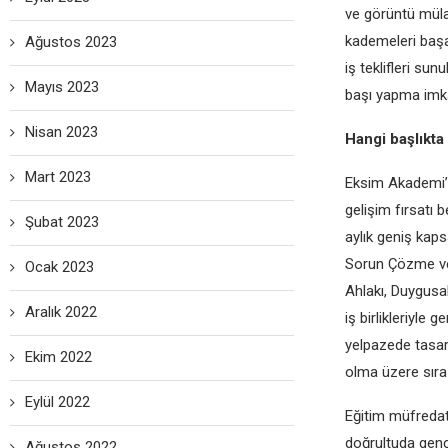
ve görüntü mülak
kademeleri başa
Ağustos 2023
iş teklifleri su
Mayıs 2023
başı yapma imk
Nisan 2023
Hangi başlıkta
Mart 2023
Eksim Akademi’n
gelişim fırsatı 
Şubat 2023
aylık geniş kap
Sorun Çözme ve 
Ocak 2023
Ahlakı, Duygusal
Aralık 2022
iş birlikleriyle
yelpazede tasar
Ekim 2022
olma üzere sıra
Eylül 2022
Eğitim müfredatı
doğrultuda genç 
Ağustos 2022