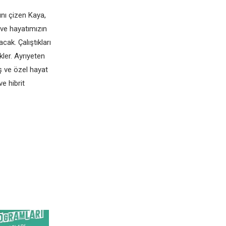
ını çizen Kaya,
 ve hayatımızın
cak. Çalıştıkları
ler. Ayrıyeten
ş ve özel hayat
e hibrit