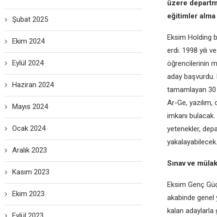
üzere departma
eğitimler alma
Şubat 2025
Eksim Holding 
Ekim 2024
erdi. 1998 yılı 
Eylül 2024
öğrencilerinin 
aday başvurdu. 
Haziran 2024
tamamlayan 30 g
Ar-Ge, yazılım,
Mayıs 2024
imkanı bulacak.
Ocak 2024
yetenekler, depa
yakalayabilecek
Aralık 2023
Sınav ve mülak
Kasım 2023
Eksim Genç Güç 
Ekim 2023
akabinde genel y
kalan adaylarla 
Eylül 2023