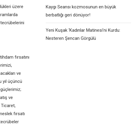
lükleri üzere
Kaygı Seansı kozmosunun en büyük
ogramlarda
berbatlığı geri dönüyor!
tecrübelerini
Yeni Kuşak ‘Kadınlar Matinesi’ni Kurdu:
Nesteren Şencan Görgülü
tihdam fırsatını
rimizi,
acakları ve
u yıl üçüncü
güçlerimiz;
Satış ve
Ticaret,
eslek fırsatı
tecrübeler