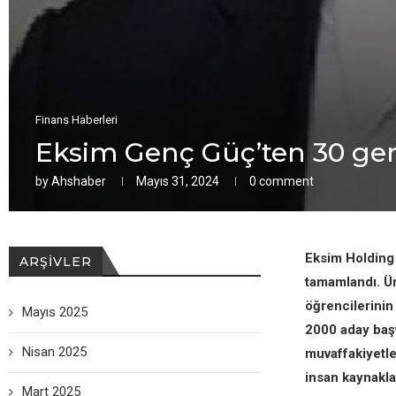
Finans Haberleri
Eksim Genç Güç’ten 30 genc
by
Ahshaber
Mayıs 31, 2024
0 comment
Eksim Holding 
ARŞIVLER
tamamlandı. Ün
öğrencilerinin
Mayıs 2025
2000 aday başv
Nisan 2025
muvaffakiyetl
insan kaynaklar
Mart 2025