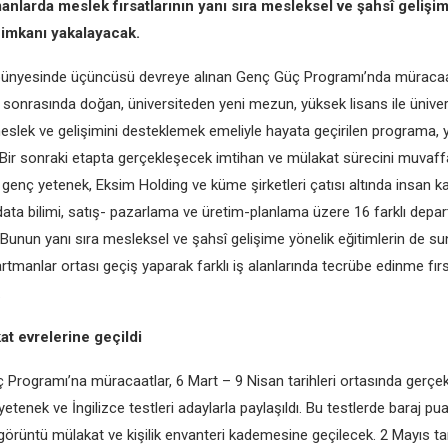
nlarda meslek fırsatlarının yanı sıra mesleksel ve şahsî gelişi
 imkanı yakalayacak.
bünyesinde üçüncüsü devreye alınan Genç Güç Programı’nda müracaa
ve sonrasında doğan, üniversiteden yeni mezun, yüksek lisans ile ünivers
meslek ve gelişimini desteklemek emeliyle hayata geçirilen programa, 
Bir sonraki etapta gerçekleşecek imtihan ve mülakat sürecini muvaff
enç yetenek, Eksim Holding ve küme şirketleri çatısı altında insan kay
 data bilimi, satış- pazarlama ve üretim-planlama üzere 16 farklı de
 Bunun yanı sıra mesleksel ve şahsî gelişime yönelik eğitimlerin de s
rtmanlar ortası geçiş yaparak farklı iş alanlarında tecrübe edinme fırs
.
at evrelerine geçildi
Programı’na müracaatlar, 6 Mart – 9 Nisan tarihleri ortasında gerçek
etenek ve İngilizce testleri adaylarla paylaşıldı. Bu testlerde baraj pu
görüntü mülakat ve kişilik envanteri kademesine geçilecek. 2 Mayıs ta