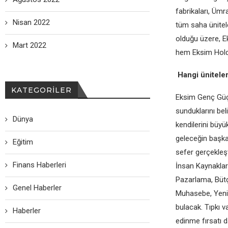
fabrikaları, Ümr
Nisan 2022
tüm saha ünitele
olduğu üzere, E
Mart 2022
hem Eksim Holdi
Hangi ünitele
KATEGORILER
Eksim Genç Güç P
sunduklarını bel
Dünya
kendilerini büyü
geleceğin başkan
Eğitim
sefer gerçekleş
Finans Haberleri
İnsan Kaynakları,
Pazarlama, Bütç
Genel Haberler
Muhasebe, Yenile
bulacak. Tıpkı v
Haberler
edinme fırsatı 