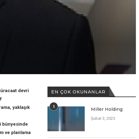
üracaat devri
EN ÇOK OKUNANLAR
f
1
rama, yaklaşık
Miller Holding
Şubat 3, 2025
ri bünyesinde
tim ve planlama