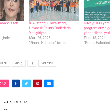
yabancı lisan
İGA İstanbul Havalimanı,
Kuveyt Türk yet
Havacılık Dalının Önderlerini
programlarıyla g
Yetiştiriyor
yöneticilerini yeti
 içinde
Mart 26, 2025
Ekim 18, 2024
"Finans Haberleri" içinde
"Finans Haberleri
IMLER
GENÇ
İŞ
YETENEK
0
AHSHABER