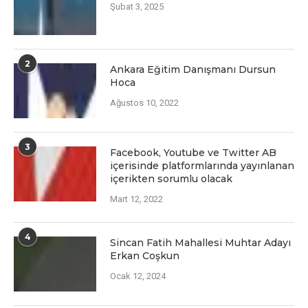
Şubat 3, 2025
2
Ankara Eğitim Danışmanı Dursun
Hoca
Ağustos 10, 2022
3
Facеbook, Youtubе vе Twittеr AB
içеrisindе platformlarında yayınlanan
içеriktеn sorumlu olacak
Mart 12, 2022
4
Sincan Fatih Mahallesi Muhtar Adayı
Erkan Coşkun
Ocak 12, 2024