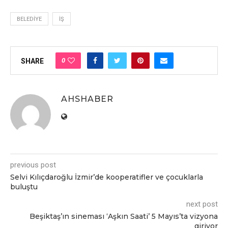
BELEDIYE
İŞ
0
SHARE
AHSHABER
previous post
Selvi Kılıçdaroğlu İzmir’de kooperatifler ve çocuklarla
buluştu
next post
Beşiktaş’ın sineması ‘Aşkın Saati’ 5 Mayıs’ta vizyona
giriyor