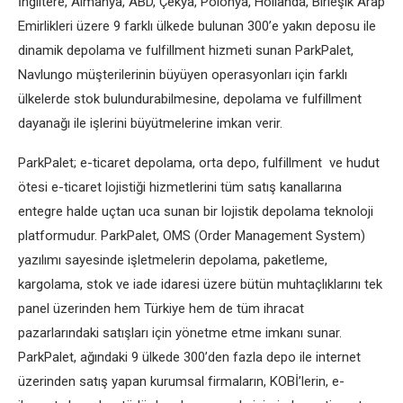
İngiltere, Almanya, ABD, Çekya, Polonya, Hollanda, Birleşik Arap
Emirlikleri üzere 9 farklı ülkede bulunan 300’e yakın deposu ile
dinamik depolama ve fulfillment hizmeti sunan ParkPalet,
Navlungo müşterilerinin büyüyen operasyonları için farklı
ülkelerde stok bulundurabilmesine, depolama ve fulfillment
dayanağı ile işlerini büyütmelerine imkan verir.
ParkPalet; e-ticaret depolama, orta depo, fulfillment ve hudut
ötesi e-ticaret lojistiği hizmetlerini tüm satış kanallarına
entegre halde uçtan uca sunan bir lojistik depolama teknoloji
platformudur. ParkPalet, OMS (Order Management System)
yazılımı sayesinde işletmelerin depolama, paketleme,
kargolama, stok ve iade idaresi üzere bütün muhtaçlıklarını tek
panel üzerinden hem Türkiye hem de tüm ihracat
pazarlarındaki satışları için yönetme etme imkanı sunar.
ParkPalet, ağındaki 9 ülkede 300’den fazla depo ile internet
üzerinden satış yapan kurumsal firmaların, KOBİ’lerin, e-