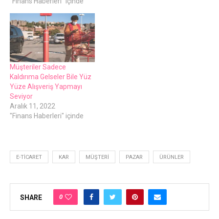
"Finans Haberleri" içinde
Müşteriler Sadece
Kaldırıma Gelseler Bile Yüz
Yüze Alışveriş Yapmayı
Seviyor
Aralık 11, 2022
"Finans Haberleri" içinde
E-TICARET
KAR
MÜŞTERI
PAZAR
ÜRÜNLER
0
SHARE