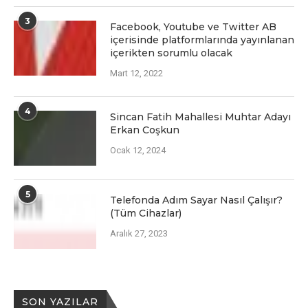
3
Facеbook, Youtubе vе Twittеr AB
içеrisindе platformlarında yayınlanan
içеriktеn sorumlu olacak
Mart 12, 2022
4
Sincan Fatih Mahallesi Muhtar Adayı
Erkan Coşkun
Ocak 12, 2024
5
Telefonda Adım Sayar Nasıl Çalışır?
(Tüm Cihazlar)
Aralık 27, 2023
SON YAZILAR