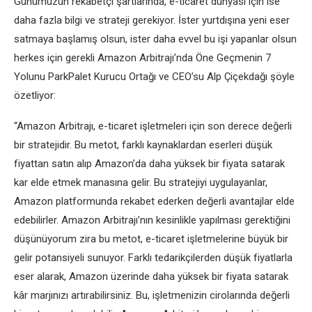
Günümüzün rekabetçi şartlarında, e-ticaret dünyası için ise
daha fazla bilgi ve strateji gerekiyor. İster yurtdışına yeni eser
satmaya başlamış olsun, ister daha evvel bu işi yapanlar olsun
herkes için gerekli Amazon Arbitrajı’nda Öne Geçmenin 7
Yolunu ParkPalet Kurucu Ortağı ve CEO’su Alp Çiçekdağı şöyle
özetliyor:
“Amazon Arbitrajı, e-ticaret işletmeleri için son derece değerli
bir stratejidir. Bu metot, farklı kaynaklardan eserleri düşük
fiyattan satın alıp Amazon’da daha yüksek bir fiyata satarak
kar elde etmek manasına gelir. Bu stratejiyi uygulayanlar,
Amazon platformunda rekabet ederken değerli avantajlar elde
edebilirler. Amazon Arbitrajı’nın kesinlikle yapılması gerektiğini
düşünüyorum zira bu metot, e-ticaret işletmelerine büyük bir
gelir potansiyeli sunuyor. Farklı tedarikçilerden düşük fiyatlarla
eser alarak, Amazon üzerinde daha yüksek bir fiyata satarak
kâr marjınızı artırabilirsiniz. Bu, işletmenizin cirolarında değerli