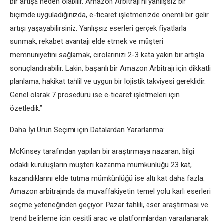
bir artışa neden olabilir. Amazon Arbitrajı’nı yanlışsız bir
biçimde uyguladığınızda, e-ticaret işletmenizde önemli bir gelir
artışı yaşayabilirsiniz. Yanlışsız eserleri gerçek fiyatlarla
sunmak, rekabet avantajı elde etmek ve müşteri
memnuniyetini sağlamak, cirolarınızı 2-3 kata yakın bir artışla
sonuçlandırabilir. Lakin, başarılı bir Amazon Arbitrajı için dikkatli
planlama, hakikat tahlil ve uygun bir lojistik takviyesi gereklidir.
Genel olarak 7 prosedürü ise e-ticaret işletmeleri için
özetledik.”
Daha İyi Ürün Seçimi için Datalardan Yararlanma:
McKinsey tarafından yapılan bir araştırmaya nazaran, bilgi
odaklı kuruluşların müşteri kazanma mümkünlüğü 23 kat,
kazandıklarını elde tutma mümkünlüğü ise altı kat daha fazla.
Amazon arbitrajında da muvaffakiyetin temel yolu karlı eserleri
seçme yeteneğinden geçiyor. Pazar tahlili, eser araştırması ve
trend belirleme için çeşitli araç ve platformlardan yararlanarak