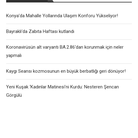
Konya’da Mahalle Yollarında Ulaşım Konforu Yükseliyor!
Bayraklı’da Zabıta Haftası kutlandı
Koronavirüsün alt varyantı BA.2.86’dan korunmak için neler
yapmalı
Kaygı Seansı kozmosunun en büyük berbatlığı geri dönüyor!
Yeni Kuşak ‘Kadınlar Matinesi’ni Kurdu: Nesteren Şencan
Görgülü
User-Agent: SemrushBot Disallow: /