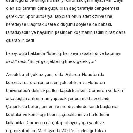
uzunluğunu ve sıklığını daha iyi korumak için ihtiyacı var. Zayıf
olan sol tarafını daha güçlü olan sağ tarafıyla dengelemesi
gerekiyor. Spor aktüeryal tabloları onun atletik zirvesine
neredeyse ulaşmak üzere olduğunu söylese de babası,
rahatlayabilir ve hayalinin peşinden koşmanın tadını biraz daha
çıkarabilir, dedi.
Leroy, oğlu hakkında “İstediği her şeyi yapabilirdi ve kaçmayı
seçti” dedi. “Bu yıl gerçekten gitmesi gerekiyor.”
Ancak bu yıl çok az yarış oldu. Aylarca, Houston’da
koronavirüs oranları aniden yükselirken ve Houston
Üniversitesi’ndeki ev pistleri kapalı kalırken, Cameron ve takım
arkadaşları antrenman yapacak yer bulmakta zorlandı.
Çoğunlukla beton, çimen ve merdivenlerde kendi başlarına
koştular ve kendi ağırlıklarını, çubuklarını ve halterlerini
kullandılar. Cameron da çok ip atlayıp yoga yaptı ve
organizatörlerin Mart ayında 2021’e ertelediği Tokyo