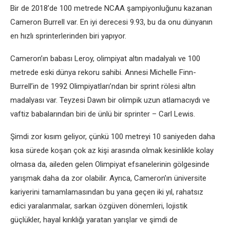
Bir de 2018’de 100 metrede NCAA şampiyonluğunu kazanan
Cameron Burrell var. En iyi derecesi 9.93, bu da onu dünyanın
en hızlı sprinterlerinden biri yapıyor.
Cameron’ın babası Leroy, olimpiyat altın madalyalı ve 100
metrede eski dünya rekoru sahibi. Annesi Michelle Finn-
Burrell’in de 1992 Olimpiyatları’ndan bir sprint rölesi altın
madalyası var. Teyzesi Dawn bir olimpik uzun atlamacıydı ve
vaftiz babalarından biri de ünlü bir sprinter – Carl Lewis.
Şimdi zor kısım geliyor, çünkü 100 metreyi 10 saniyeden daha
kısa sürede koşan çok az kişi arasında olmak kesinlikle kolay
olmasa da, aileden gelen Olimpiyat efsanelerinin gölgesinde
yarışmak daha da zor olabilir. Ayrıca, Cameron’ın üniversite
kariyerini tamamlamasından bu yana geçen iki yıl, rahatsız
edici yaralanmalar, sarkan özgüven dönemleri, lojistik
güçlükler, hayal kırıklığı yaratan yarışlar ve şimdi de