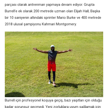
parçası olarak antrenman yapmaya devam ediyor. Grupta
Burrell’e ek olarak 200 metrede uzman olan Elijah Hall; Başka
bir 10 saniyenin altındaki sprinter Mario Burke ve 400 metrede
2018 ulusal şampiyonu Kahmari Montgomery.
Burrell için profesyonel koşuya geçiş, bazı yaşıtları için olduğu
kadar sorunsuz geçmedi. Yeni zorluklara uyum sağlamak için