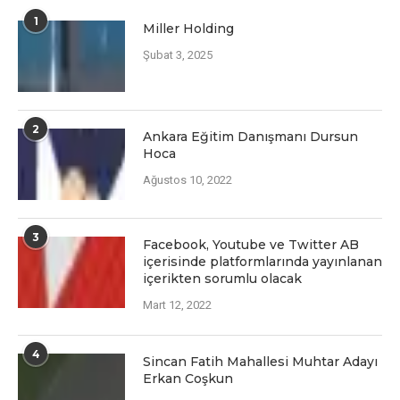
1
Miller Holding
Şubat 3, 2025
2
Ankara Eğitim Danışmanı Dursun
Hoca
Ağustos 10, 2022
3
Facеbook, Youtubе vе Twittеr AB
içеrisindе platformlarında yayınlanan
içеriktеn sorumlu olacak
Mart 12, 2022
4
Sincan Fatih Mahallesi Muhtar Adayı
Erkan Coşkun