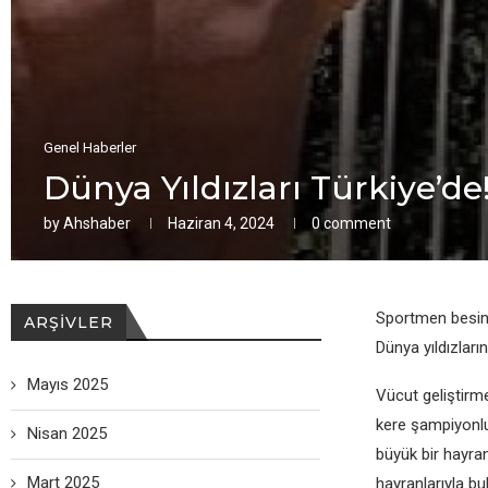
Genel Haberler
Dünya Yıldızları Türkiye’d
by
Ahshaber
Haziran 4, 2024
0 comment
Sportmen besin 
ARŞIVLER
Dünya yıldızların
Mayıs 2025
Vücut geliştirm
kere şampiyonlu
Nisan 2025
büyük bir hayra
Mart 2025
hayranlarıyla bu