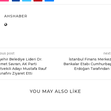
AHSHABER
ious post
next
ehir Belediye Lideri Dr.
İstanbul Finans Merkez
et Savran, AK Parti
Bankalar Etabı Cumhurba
tvekili Adayı Mustafa Rauf
Erdoğan Tarafından 
nafını Ziyaret Etti
YOU MAY ALSO LIKE