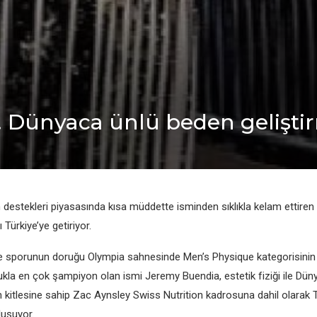
e! Dünyaca ünlü beden geliştir
destekleri piyasasında kısa müddette isminden sıklıkla kelam ettiren
ı Türkiye’ye getiriyor.
e sporunun doruğu Olympia sahnesinde Men’s Physique kategorisinin e
kla en çok şampiyon olan ismi Jeremy Buendia, estetik fiziği ile Dün
n kitlesine sahip Zac Aynsley Swiss Nutrition kadrosuna dahil olarak T
luşuyor.