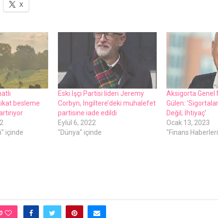
X
atlı
Eski İşçi Partisi lideri Jeremy
Aksigorta Genel
ikat besleme
Corbyn, İngiltere’deki muhalefet
Gülen: ‘Sigortal
 artırıyor
partisine iade edildi
Değil, İhtiyaç’
2
Eylül 6, 2022
Ocak 13, 2023
" içinde
"Dünya" içinde
"Finans Haberleri
0