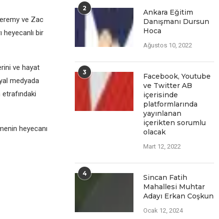
2
Ankara Eğitim
 Jeremy ve Zac
Danışmanı Dursun
Hoca
 heyecanlı bir
Ağustos 10, 2022
rini ve hayat
3
Facеbook, Youtubе
syal medyada
vе Twittеr AB
 etrafındaki
içеrisindе
platformlarında
yayınlanan
içеriktеn sorumlu
rmenin heyecanı
olacak
Mart 12, 2022
4
Sincan Fatih
Mahallesi Muhtar
Adayı Erkan Coşkun
Ocak 12, 2024