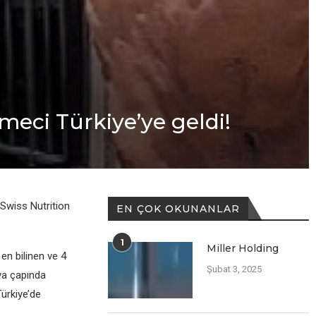
meci Türkiye’ye geldi!
 Swiss Nutrition
EN ÇOK OKUNANLAR
1
Miller Holding
n bilinen ve 4
Şubat 3, 2025
ya çapında
ürkiye’de