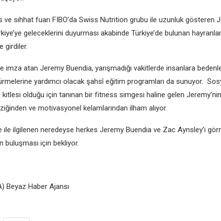
s ve sıhhat fuarı FIBO’da Swiss Nutrition grubu ile uzunluk gösteren
kiye’ye geleceklerini duyurması akabinde Türkiye’de bulunan hayranları
 girdiler.
te imza atan Jeremy Buendia, yarışmadığı vakitlerde insanlara bedenle
ştürmelerine yardımcı olacak şahsî eğitim programları da sunuyor. So
i kitlesi olduğu için tanınan bir fitness simgesi haline gelen Jeremy’nin
iziğinden ve motivasyonel kelamlarından ilham alıyor.
e ile ilgilenen neredeyse herkes Jeremy Buendia ve Zac Aynsley’i gö
n buluşması için bekliyor.
) Beyaz Haber Ajansı