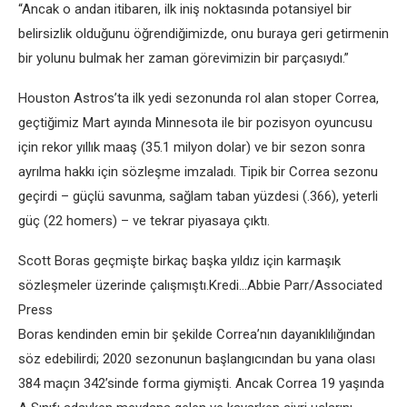
“Ancak o andan itibaren, ilk iniş noktasında potansiyel bir
belirsizlik olduğunu öğrendiğimizde, onu buraya geri getirmenin
bir yolunu bulmak her zaman görevimizin bir parçasıydı.”
Houston Astros’ta ilk yedi sezonunda rol alan stoper Correa,
geçtiğimiz Mart ayında Minnesota ile bir pozisyon oyuncusu
için rekor yıllık maaş (35.1 milyon dolar) ve bir sezon sonra
ayrılma hakkı için sözleşme imzaladı. Tipik bir Correa sezonu
geçirdi – güçlü savunma, sağlam taban yüzdesi (.366), yeterli
güç (22 homers) – ve tekrar piyasaya çıktı.
Scott Boras geçmişte birkaç başka yıldız için karmaşık
sözleşmeler üzerinde çalışmıştı.Kredi…Abbie Parr/Associated
Press
Boras kendinden emin bir şekilde Correa’nın dayanıklılığından
söz edebilirdi; 2020 sezonunun başlangıcından bu yana olası
384 maçın 342’sinde forma giymişti. Ancak Correa 19 yaşında