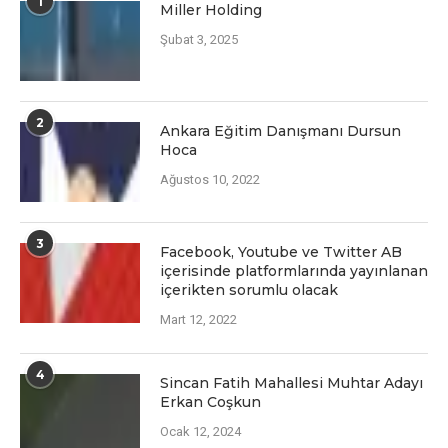
1
Miller Holding
Şubat 3, 2025
2
Ankara Eğitim Danışmanı Dursun
Hoca
Ağustos 10, 2022
3
Facеbook, Youtubе vе Twittеr AB
içеrisindе platformlarında yayınlanan
içеriktеn sorumlu olacak
Mart 12, 2022
4
Sincan Fatih Mahallesi Muhtar Adayı
Erkan Coşkun
Ocak 12, 2024