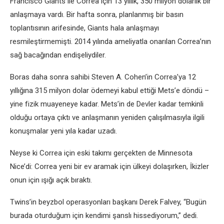
Francisco Giants ile Correa için 13 yıllık, 350 milyon dolarlık bir
anlaşmaya vardı. Bir hafta sonra, planlanmış bir basın
toplantısının arifesinde, Giants hala anlaşmayı
resmileştirmemişti. 2014 yılında ameliyatla onarılan Correa’nın
sağ bacağından endişeliydiler.
Boras daha sonra sahibi Steven A. Cohen’in Correa’ya 12
yıllığına 315 milyon dolar ödemeyi kabul ettiği Mets’e döndü –
yine fizik muayeneye kadar. Mets’in de Devler kadar temkinli
olduğu ortaya çıktı ve anlaşmanın yeniden çalışılmasıyla ilgili
konuşmalar yeni yıla kadar uzadı.
Neyse ki Correa için eski takımı gerçekten de Minnesota
Nice’di: Correa yeni bir ev aramak için ülkeyi dolaşırken, İkizler
onun için ışığı açık bıraktı.
Twins’in beyzbol operasyonları başkanı Derek Falvey, “Bugün
burada oturduğum için kendimi şanslı hissediyorum,” dedi.