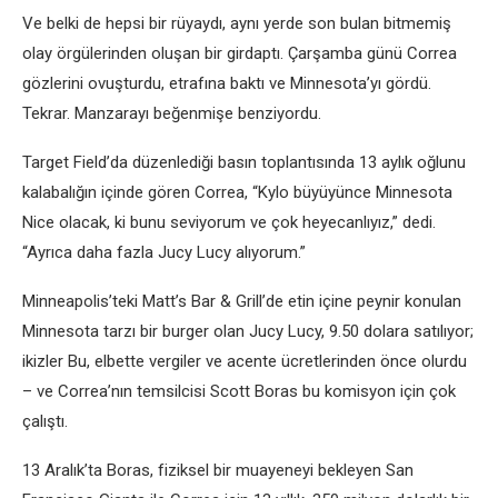
Ve belki de hepsi bir rüyaydı, aynı yerde son bulan bitmemiş
olay örgülerinden oluşan bir girdaptı. Çarşamba günü Correa
gözlerini ovuşturdu, etrafına baktı ve Minnesota’yı gördü.
Tekrar. Manzarayı beğenmişe benziyordu.
Target Field’da düzenlediği basın toplantısında 13 aylık oğlunu
kalabalığın içinde gören Correa, “Kylo büyüyünce Minnesota
Nice olacak, ki bunu seviyorum ve çok heyecanlıyız,” dedi.
“Ayrıca daha fazla Jucy Lucy alıyorum.”
Minneapolis’teki Matt’s Bar & Grill’de etin içine peynir konulan
Minnesota tarzı bir burger olan Jucy Lucy, 9.50 dolara satılıyor;
ikizler Bu, elbette vergiler ve acente ücretlerinden önce olurdu
– ve Correa’nın temsilcisi Scott Boras bu komisyon için çok
çalıştı.
13 Aralık’ta Boras, fiziksel bir muayeneyi bekleyen San