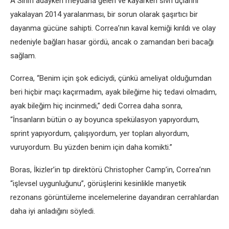
A Sınıfı adayken meydana gelen ve kayarken sivri uçlarını
yakalayan 2014 yaralanması, bir sorun olarak şaşırtıcı bir
dayanma gücüne sahipti. Correa’nın kaval kemiği kırıldı ve olay
nedeniyle bağları hasar gördü, ancak o zamandan beri bacağı
sağlam.
Correa, “Benim için şok ediciydi, çünkü ameliyat olduğumdan
beri hiçbir maçı kaçırmadım, ayak bileğime hiç tedavi olmadım,
ayak bileğim hiç incinmedi,” dedi Correa daha sonra,
“İnsanların bütün o ay boyunca spekülasyon yapıyordum,
sprint yapıyordum, çalışıyordum, yer topları alıyordum,
vuruyordum. Bu yüzden benim için daha komikti.”
Boras, İkizler’in tıp direktörü Christopher Camp’in, Correa’nın
“işlevsel uygunluğunu”, görüşlerini kesinlikle manyetik
rezonans görüntüleme incelemelerine dayandıran cerrahlardan
daha iyi anladığını söyledi.