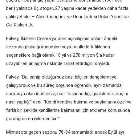
güçlü bir başlangıç ​​yaptı: Genişleme döneminde (1961’den
beri) yalnızca üç stoper, 27 yaşına kadar yedekten daha fazla
galibiyet aldı – Alex Rodriguez ve Onur Listesi Robin Yount ve
Cal Ripken Jr.
Falvey, İkizlerin Correa’ya olan aşinalığının onları, önceki
sezonda plaka görünümleri veya ödüllerle tetiklenen
seçeneklere bağlı olarak 10 yıl ve 270 milyon $’a kadar
uzayabilen anlaşma riskinde rahat ettirdiğini söyledi.
Falvey, “Bu, sahip olduğumuz bazı bilgileri dengelemeye
çalışıyorduk ve bu süreç boyunca öğrendik, aynı zamanda
sporcuya olan inancımız, nasıl hazırlandığı, günlük olarak işini
nasıl yaptığı,” dedi. “Kendi kendine bakma ve başkalarını özel ve
farklı bir şekilde kendilerine bakmaları için etkileme konusunda
gördüğüm en iyilerden biri.”
Minnesota geçen sezonu 78-84 tamamladı, ancak Eylül ayı