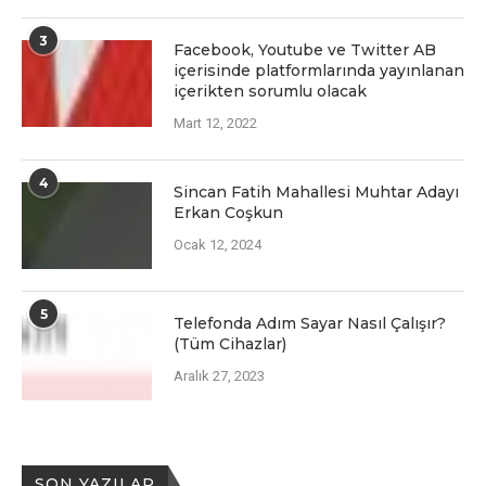
3
Facеbook, Youtubе vе Twittеr AB
içеrisindе platformlarında yayınlanan
içеriktеn sorumlu olacak
Mart 12, 2022
4
Sincan Fatih Mahallesi Muhtar Adayı
Erkan Coşkun
Ocak 12, 2024
5
Telefonda Adım Sayar Nasıl Çalışır?
(Tüm Cihazlar)
Aralık 27, 2023
SON YAZILAR