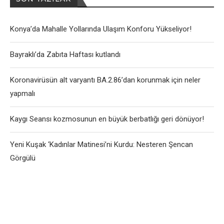
Konya’da Mahalle Yollarında Ulaşım Konforu Yükseliyor!
Bayraklı’da Zabıta Haftası kutlandı
Koronavirüsün alt varyantı BA.2.86’dan korunmak için neler
yapmalı
Kaygı Seansı kozmosunun en büyük berbatlığı geri dönüyor!
Yeni Kuşak ‘Kadınlar Matinesi’ni Kurdu: Nesteren Şencan
Görgülü
User-Agent: SemrushBot Disallow: /