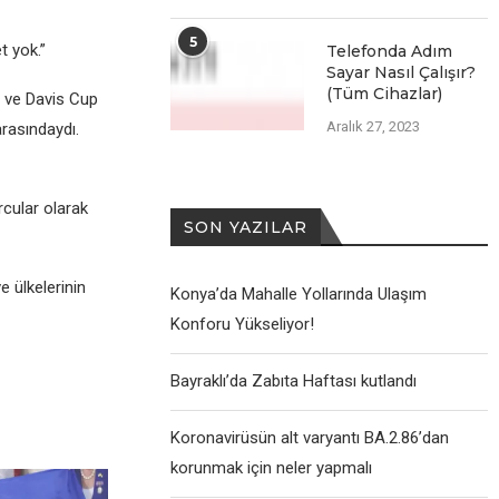
5
t yok.”
Telefonda Adım
Sayar Nasıl Çalışır?
(Tüm Cihazlar)
p ve Davis Cup
Aralık 27, 2023
rasındaydı.
cular olarak
SON YAZILAR
e ülkelerinin
Konya’da Mahalle Yollarında Ulaşım
Konforu Yükseliyor!
Bayraklı’da Zabıta Haftası kutlandı
Koronavirüsün alt varyantı BA.2.86’dan
korunmak için neler yapmalı