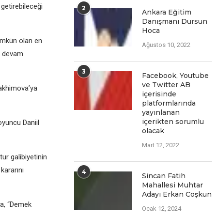
 getirebileceği
2
Ankara Eğitim
Danışmanı Dursun
Hoca
mümkün olan en
Ağustos 10, 2022
ya devam
3
Facеbook, Youtubе
vе Twittеr AB
Rakhimova’ya
içеrisindе
platformlarında
yayınlanan
içеriktеn sorumlu
yuncu Daniil
olacak
Mart 12, 2022
ur galibiyetinin
kararını
4
Sincan Fatih
Mahallesi Muhtar
Adayı Erkan Coşkun
ka, “Demek
Ocak 12, 2024