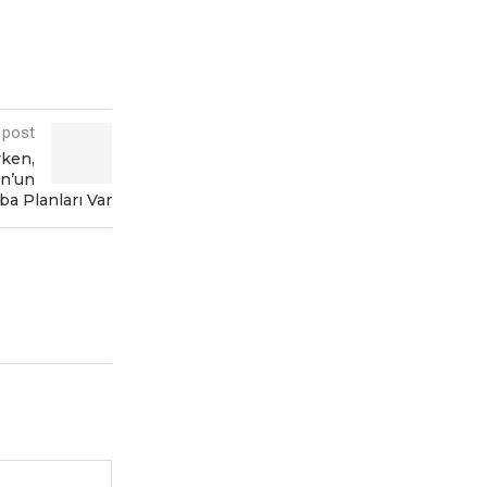
 post
rken,
on’un
a Planları Var