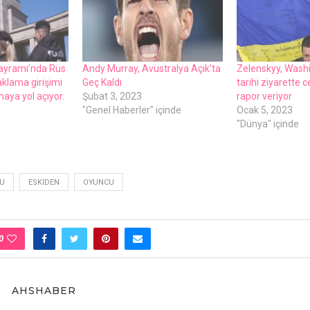
Bayramı’nda Rus
Andy Murray, Avustralya Açık’ta
Zelenskyy, Washi
aklama girişimi
Geç Kaldı
tarihi ziyarette 
maya yol açıyor.
Şubat 3, 2023
rapor veriyor
"Genel Haberler" içinde
Ocak 5, 2023
"Dünya" içinde
U
ESKIDEN
OYUNCU
0
AHSHABER