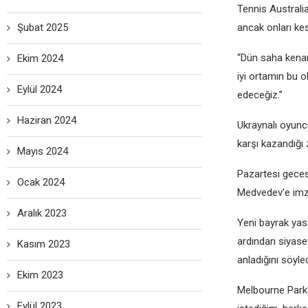
Tennis Australia
Şubat 2025
ancak onları kes
“Dün saha kenarı
Ekim 2024
iyi ortamın bu o
Eylül 2024
edeceğiz.”
Haziran 2024
Ukraynalı oyunc
karşı kazandığı 
Mayıs 2024
Pazartesi geces
Ocak 2024
Medvedev’e imza 
Aralık 2023
Yeni bayrak yasa
ardından siyaset
Kasım 2023
anladığını söyled
Ekim 2023
Melbourne Park’
Eylül 2023