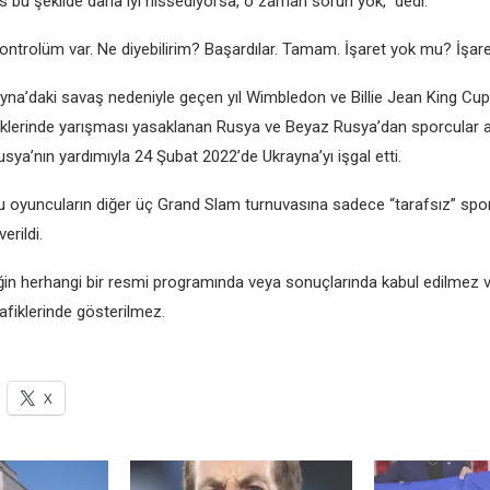
s bu şekilde daha iyi hissediyorsa, o zaman sorun yok,” dedi.
kontrolüm var. Ne diyebilirim? Başardılar. Tamam. İşaret yok mu? İşare
yna’daki savaş nedeniyle geçen yıl Wimbledon ve Billie Jean King Cu
nliklerinde yarışması yasaklanan Rusya ve Beyaz Rusya’dan sporcular a
ya’nın yardımıyla 24 Şubat 2022’de Ukrayna’yı işgal etti.
u oyuncuların diğer üç Grand Slam turnuvasına sadece “tarafsız” spor
erildi.
liğin herhangi bir resmi programında veya sonuçlarında kabul edilmez v
afiklerinde gösterilmez.
X