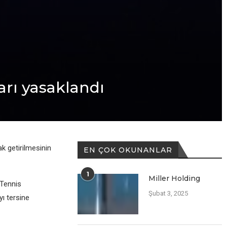
arı yasaklandı
k getirilmesinin
EN ÇOK OKUNANLAR
1
Miller Holding
 Tennis
Şubat 3, 2025
yı tersine