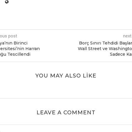
ious post
next
a’nın Birinci
Borç Sınırı Tehdidi Başla
ersitesi’nin Harran
Wall Street ve Washingt
ğu Tescillendi
Sadece Kab
YOU MAY ALSO LIKE
LEAVE A COMMENT