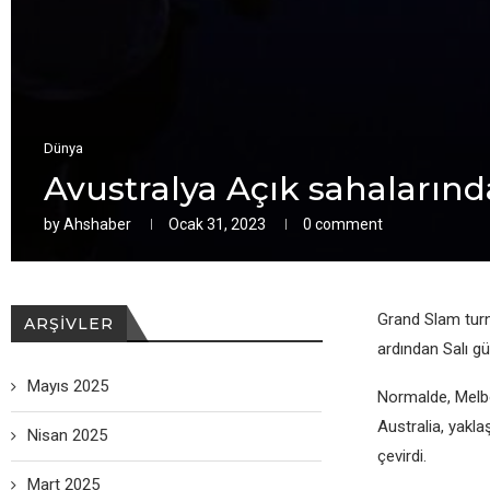
Dünya
Avustralya Açık sahalarınd
by
Ahshaber
Ocak 31, 2023
0 comment
Grand Slam turnu
ARŞIVLER
ardından Salı g
Mayıs 2025
Normalde, Melbou
Australia, yaklaş
Nisan 2025
çevirdi.
Mart 2025