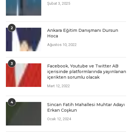
Şubat 3, 2025
2
Ankara Eğitim Danışmanı Dursun
Hoca
Ağustos 10, 2022
3
Facеbook, Youtubе vе Twittеr AB
içеrisindе platformlarında yayınlanan
içеriktеn sorumlu olacak
Mart 12, 2022
4
Sincan Fatih Mahallesi Muhtar Adayı
Erkan Coşkun
Ocak 12, 2024