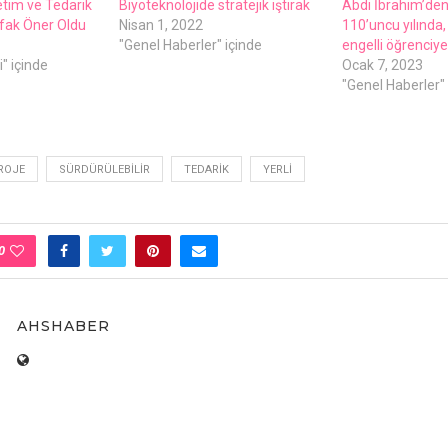
etim ve Tedarik
Biyoteknolojide stratejik iştirak
Abdi İbrahim’de
fak Öner Oldu
Nisan 1, 2022
110’uncu yılında
"Genel Haberler" içinde
engelli öğrenciye
" içinde
Ocak 7, 2023
"Genel Haberler" 
ROJE
SÜRDÜRÜLEBILIR
TEDARIK
YERLI
0
AHSHABER