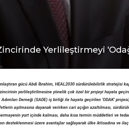
Zincirinde Yerlileştirmeyi ‘Oda
unlaştıran gücü Abdi İbrahim, HEAL2030 sürdürülebilirlik stratejisi k
zincirinin yerlileştirilmesine yönelik çok özel bir projeyi hayata geçird
k Adımları Derneği (SADE) iş birliği ile hayata geçirilen ‘ODAK’ projesi
fetlerin aşılmasına dayanak verirken cari açığın azaltılması, sürdürüle
 sermayenin yurt içinde kalması, daha kısa termin müddetleri ve tedari
nın desteklenmesi üzere avantajlar sağlayarak ülke iktisadına ve ila