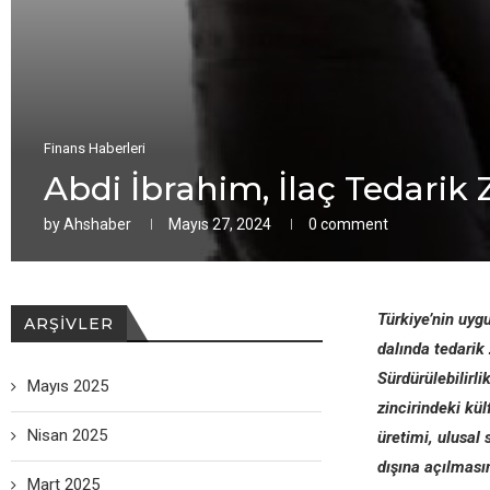
Finans Haberleri
Abdi İbrahim, İlaç Tedarik 
by
Ahshaber
Mayıs 27, 2024
0 comment
Türkiye’nin uyg
ARŞIVLER
dalında tedarik 
Sürdürülebilirli
Mayıs 2025
zincirindeki kül
Nisan 2025
üretimi, ulusal
dışına açılması
Mart 2025