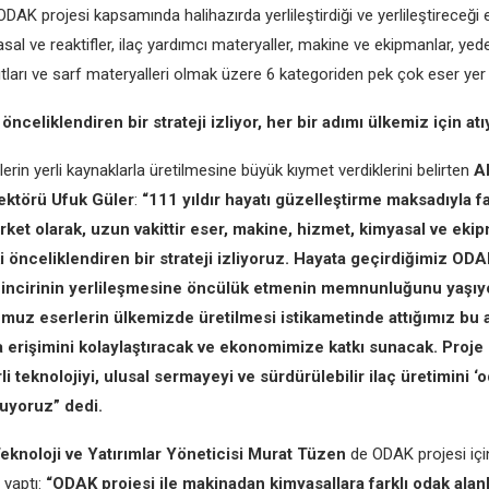
ODAK projesi kapsamında halihazırda yerlileştirdiği ve yerlileştireceği
sal ve reaktifler, ilaç yardımcı materyaller, makine ve ekipmanlar, yed
tları ve sarf materyalleri olmak üzere 6 kategoriden pek çok eser yer a
 önceliklendiren bir strateji izliyor, her bir adımı ülkemiz için a
rlerin yerli kaynaklarla üretilmesine büyük kıymet verdiklerini belirten
A
ektörü
Ufuk Güler
:
“111 yıldır hayatı güzelleştirme maksadıyla fa
irket olarak, uzun vakittir eser, makine, hizmet, kimyasal ve eki
i önceliklendiren bir strateji izliyoruz. Hayata geçirdiğimiz ODA
 zincirinin yerlileşmesine öncülük etmenin memnunluğunu yaşıyo
muz eserlerin ülkemizde üretilmesi istikametinde attığımız bu 
a erişimini kolaylaştıracak ve ekonomimize katkı sunacak. Proje i
rli teknolojiyi, ulusal sermayeyi ve sürdürülebilir ilaç üretimini ‘
uyoruz” dedi.
eknoloji ve Yatırımlar Yöneticisi Murat Tüzen
de ODAK projesi içi
 yaptı:
“ODAK projesi ile makinadan kimyasallara farklı odak alan