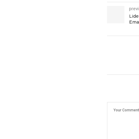
prev
Lide
Eman