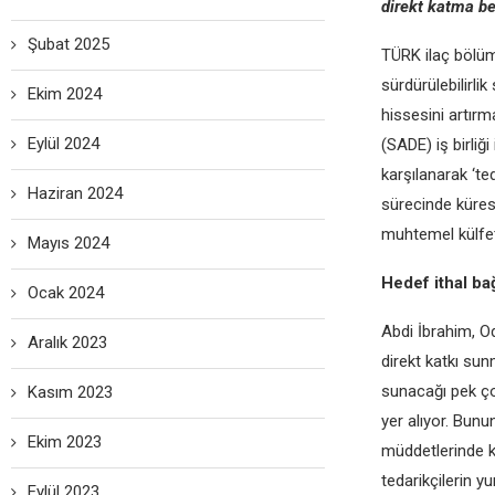
direkt katma b
Şubat 2025
TÜRK ilaç bölümü
sürdürülebilirli
Ekim 2024
hissesini artırm
Eylül 2024
(SADE) iş birliği
karşılanarak ‘te
Haziran 2024
sürecinde küres
muhtemel külfetl
Mayıs 2024
Hedef ithal ba
Ocak 2024
Abdi İbrahim, Oda
Aralık 2023
direkt katkı sun
sunacağı pek ço
Kasım 2023
yer alıyor. Bunu
Ekim 2023
müddetlerinde kı
tedarikçilerin y
Eylül 2023