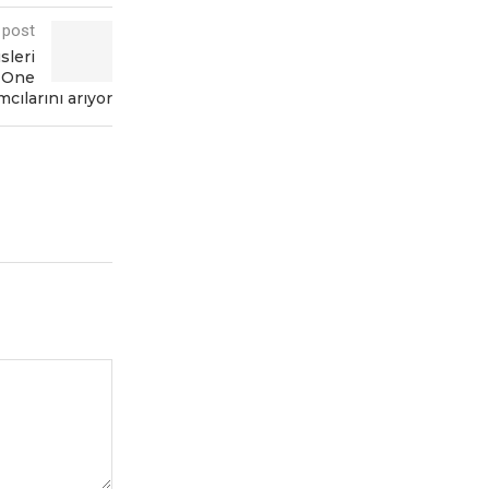
 post
sleri
y One
mcılarını arıyor