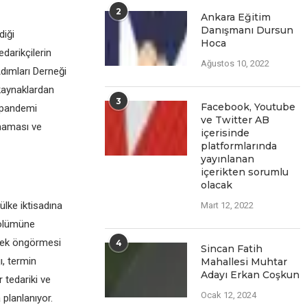
2
Ankara Eğitim
Danışmanı Dursun
diği
Hoca
edarikçilerin
Ağustos 10, 2022
Adımları Derneği
i kaynaklardan
3
Facеbook, Youtubе
a pandemi
vе Twittеr AB
nmaması ve
içеrisindе
platformlarında
yayınlanan
içеriktеn sorumlu
olacak
ülke iktisadına
Mart 12, 2022
bölümüne
enek öngörmesi
4
Sincan Fatih
ı, termin
Mahallesi Muhtar
Adayı Erkan Coşkun
 tedariki ve
Ocak 12, 2024
 planlanıyor.