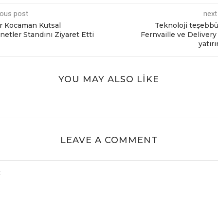
ious post
next
r Kocaman Kutsal
Teknoloji teşebbü
etler Standını Ziyaret Etti
Fernvaille ve Deliver
yatırı
YOU MAY ALSO LIKE
LEAVE A COMMENT