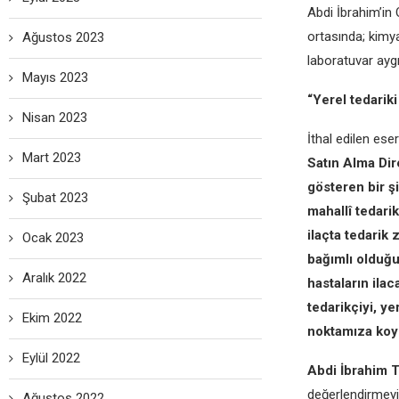
Abdi İbrahim’in 
ortasında; kimya
Ağustos 2023
laboratuvar aygı
Mayıs 2023
“Yerel tedariki
Nisan 2023
İthal edilen ese
Mart 2023
Satın Alma Dir
gösteren bir ş
Şubat 2023
mahallî tedarik
ilaçta tedarik
Ocak 2023
bağımlı olduğu
Aralık 2022
hastaların ilac
tedarikçiyi, ye
Ekim 2022
noktamıza koy
Eylül 2022
Abdi İbrahim T
değerlendirmeyi
Ağustos 2022