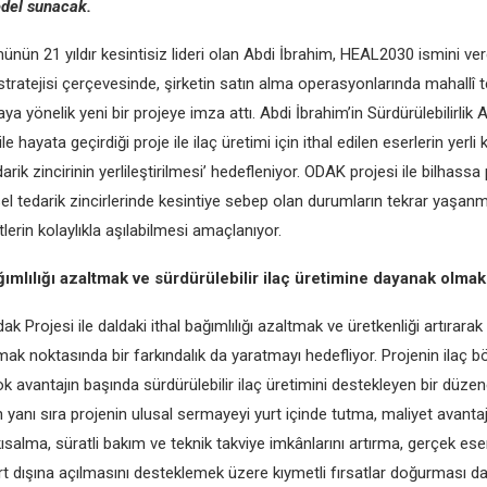
edel sunacak.
nün 21 yıldır kesintisiz lideri olan Abdi İbrahim, HEAL2030 ismini ver
k stratejisi çerçevesinde, şirketin satın alma operasyonlarında mahallî t
aya yönelik yeni bir projeye imza attı. Abdi İbrahim’in Sürdürülebilirlik 
 ile hayata geçirdiği proje ile ilaç üretimi için ithal edilen eserlerin yerl
darik zincirinin yerlileştirilmesi’ hedefleniyor. ODAK projesi ile bilhass
el tedarik zincirlerinde kesintiye sebep olan durumların tekrar yaşa
erin kolaylıkla aşılabilmesi amaçlanıyor.
ğımlılığı azaltmak ve sürdürülebilir ilaç üretimine dayanak olmak
k Projesi ile daldaki ithal bağımlılığı azaltmak ve üretkenliği artırarak 
mak noktasında bir farkındalık da yaratmayı hedefliyor. Projenin ilaç 
k avantajın başında sürdürülebilir ilaç üretimini destekleyen bir düz
n yanı sıra projenin ulusal sermayeyi yurt içinde tutma, maliyet avantaj
salma, süratli bakım ve teknik takviye imkânlarını artırma, gerçek eser
urt dışına açılmasını desteklemek üzere kıymetli fırsatlar doğurması da