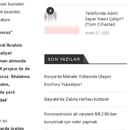
 eser kümeleri
5
ek kesimler,
Telefonda Adım
Sayar Nasıl Çalışır?
lıyor.
(Tüm Cihazlar)
tıyoruz”
Aralık 27, 2023
bdi İbrahim
aliyet
SON YAZILAR
pman alımında
K projesi ile de
ruz. İthalatına
Konya’da Mahalle Yollarında Ulaşım
adım,
Konforu Yükseliyor!
le yerli
Bayraklı’da Zabıta Haftası kutlandı
odak’
Koronavirüsün alt varyantı BA.2.86’dan
n şu
korunmak için neler yapmalı
larda üretim