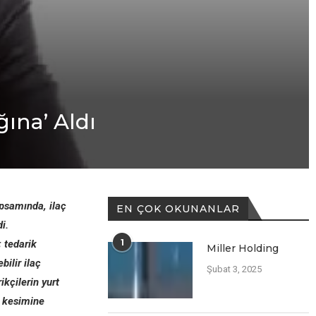
ğına’ Aldı
apsamında, ilaç
EN ÇOK OKUNANLAR
i.
1
; tedarik
Miller Holding
bilir ilaç
Şubat 3, 2025
kçilerin yurt
ç kesimine