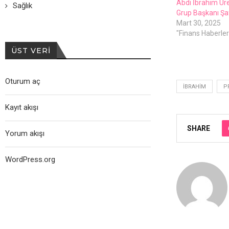
Abdi İbrahim Ür
Sağlık
Grup Başkanı Şa
Mart 30, 2025
"Finans Haberleri
ÜST VERI
Oturum aç
İBRAHIM
P
Kayıt akışı
SHARE
Yorum akışı
WordPress.org