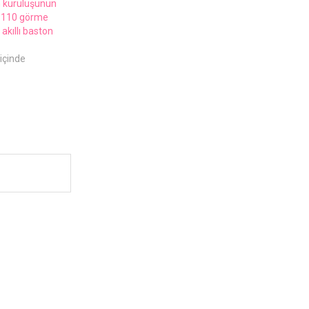
n kuruluşunun
, 110 görme
 akıllı baston
içinde