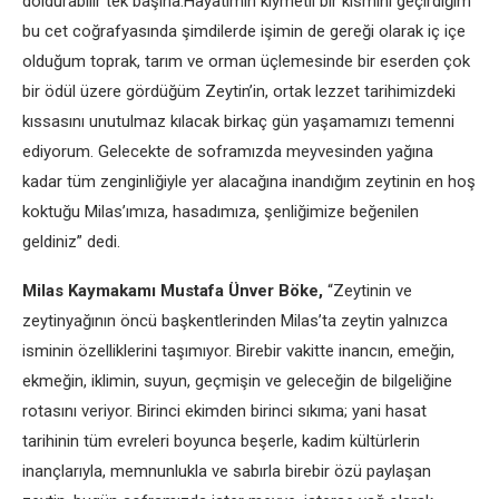
doldurabilir tek başına.Hayatımın kıymetli bir kısmını geçirdiğim
bu cet coğrafyasında şimdilerde işimin de gereği olarak iç içe
olduğum toprak, tarım ve orman üçlemesinde bir eserden çok
bir ödül üzere gördüğüm Zeytin’in, ortak lezzet tarihimizdeki
kıssasını unutulmaz kılacak birkaç gün yaşamamızı temenni
ediyorum. Gelecekte de soframızda meyvesinden yağına
kadar tüm zenginliğiyle yer alacağına inandığım zeytinin en hoş
koktuğu Milas’ımıza, hasadımıza, şenliğimize beğenilen
geldiniz” dedi.
Milas Kaymakamı Mustafa Ünver Böke,
“Zeytinin ve
zeytinyağının öncü başkentlerinden Milas’ta zeytin yalnızca
isminin özelliklerini taşımıyor. Birebir vakitte inancın, emeğin,
ekmeğin, iklimin, suyun, geçmişin ve geleceğin de bilgeliğine
rotasını veriyor. Birinci ekimden birinci sıkıma; yani hasat
tarihinin tüm evreleri boyunca beşerle, kadim kültürlerin
inançlarıyla, memnunlukla ve sabırla birebir özü paylaşan