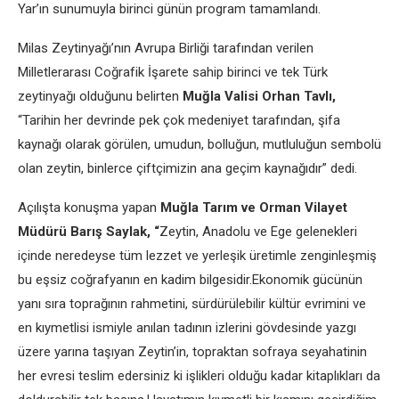
Yar’ın sunumuyla birinci günün program tamamlandı.
Milas Zeytinyağı’nın Avrupa Birliği tarafından verilen
Milletlerarası Coğrafik İşarete sahip birinci ve tek Türk
zeytinyağı olduğunu belirten
Muğla Valisi Orhan Tavlı,
“Tarihin her devrinde pek çok medeniyet tarafından, şifa
kaynağı olarak görülen, umudun, bolluğun, mutluluğun sembolü
olan zeytin, binlerce çiftçimizin ana geçim kaynağıdır” dedi.
Açılışta konuşma yapan
Muğla Tarım ve Orman Vilayet
Müdürü Barış Saylak, “
Zeytin, Anadolu ve Ege gelenekleri
içinde neredeyse tüm lezzet ve yerleşik üretimle zenginleşmiş
bu eşsiz coğrafyanın en kadim bilgesidir.Ekonomik gücünün
yanı sıra toprağının rahmetini, sürdürülebilir kültür evrimini ve
en kıymetlisi ismiyle anılan tadının izlerini gövdesinde yazgı
üzere yarına taşıyan Zeytin’in, topraktan sofraya seyahatinin
her evresi teslim edersiniz ki işlikleri olduğu kadar kitaplıkları da