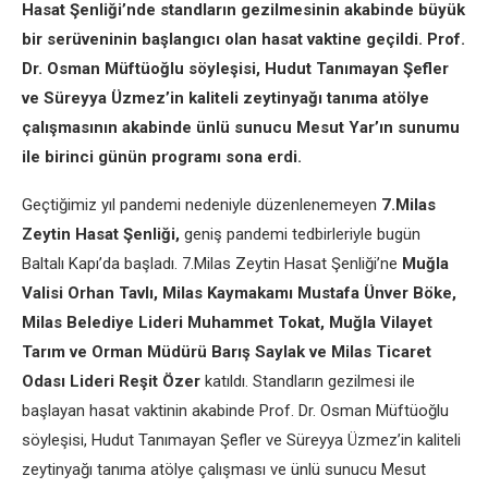
Hasat Şenliği’nde standların gezilmesinin akabinde büyük
bir serüveninin başlangıcı olan hasat vaktine geçildi. Prof.
Dr. Osman Müftüoğlu söyleşisi, Hudut Tanımayan Şefler
ve Süreyya Üzmez’in kaliteli zeytinyağı tanıma atölye
çalışmasının akabinde ünlü sunucu Mesut Yar’ın sunumu
ile birinci günün programı sona erdi.
Geçtiğimiz yıl pandemi nedeniyle düzenlenemeyen
7.Milas
Zeytin Hasat Şenliği,
geniş pandemi tedbirleriyle bugün
Baltalı Kapı’da başladı. 7.Milas Zeytin Hasat Şenliği’ne
Muğla
Valisi Orhan Tavlı, Milas Kaymakamı Mustafa Ünver Böke,
Milas Belediye Lideri Muhammet Tokat, Muğla Vilayet
Tarım ve Orman Müdürü Barış Saylak ve Milas Ticaret
Odası Lideri Reşit Özer
katıldı. Standların gezilmesi ile
başlayan hasat vaktinin akabinde Prof. Dr. Osman Müftüoğlu
söyleşisi, Hudut Tanımayan Şefler ve Süreyya Üzmez’in kaliteli
zeytinyağı tanıma atölye çalışması ve ünlü sunucu Mesut