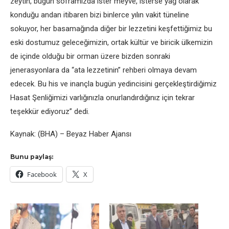
zeytin, bugün soframızda ister meyve, isterse yağ olarak
konduğu andan itibaren bizi binlerce yılın vakit tüneline
sokuyor, her basamağında diğer bir lezzetini keşfettiğimiz bu
eski dostumuz geleceğimizin, ortak kültür ve biricik ülkemizin
de içinde olduğu bir orman üzere bizden sonraki
jenerasyonlara da “ata lezzetinin” rehberi olmaya devam
edecek. Bu his ve inançla bugün yedincisini gerçekleştirdiğimiz
Hasat Şenliğimizi varlığınızla onurlandırdığınız için tekrar
teşekkür ediyoruz” dedi.
Kaynak: (BHA) – Beyaz Haber Ajansı
Bunu paylaş:
Facebook
X