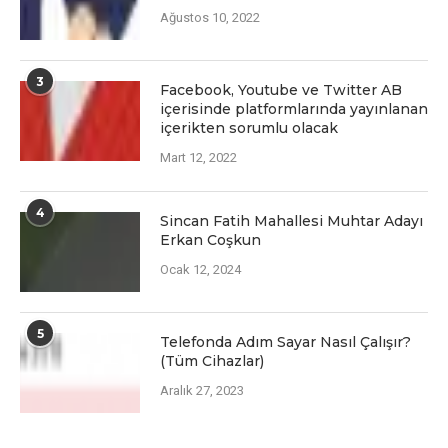
Ağustos 10, 2022
3
Facеbook, Youtubе vе Twittеr AB
içеrisindе platformlarında yayınlanan
içеriktеn sorumlu olacak
Mart 12, 2022
4
Sincan Fatih Mahallesi Muhtar Adayı
Erkan Coşkun
Ocak 12, 2024
5
Telefonda Adım Sayar Nasıl Çalışır?
(Tüm Cihazlar)
Aralık 27, 2023