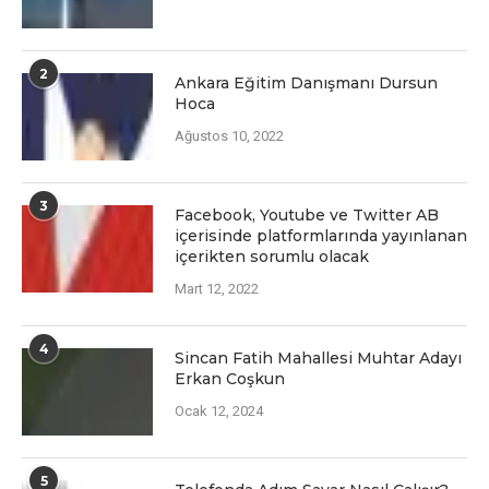
2
Ankara Eğitim Danışmanı Dursun
Hoca
Ağustos 10, 2022
3
Facеbook, Youtubе vе Twittеr AB
içеrisindе platformlarında yayınlanan
içеriktеn sorumlu olacak
Mart 12, 2022
4
Sincan Fatih Mahallesi Muhtar Adayı
Erkan Coşkun
Ocak 12, 2024
5