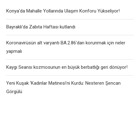
Konya’da Mahalle Yollarında Ulaşım Konforu Yükseliyor!
Bayraklı’da Zabıta Haftası kutlandı
Koronavirüsün alt varyantı BA.2.86’dan korunmak için neler
yapmalı
Kaygı Seansı kozmosunun en büyük berbatlığı geri dönüyor!
Yeni Kuşak ‘Kadınlar Matinesi’ni Kurdu: Nesteren Şencan
Görgülü
User-Agent: SemrushBot Disallow: /