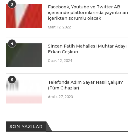
3
Facеbook, Youtubе vе Twittеr AB
içеrisindе platformlarında yayınlanan
içеriktеn sorumlu olacak
Mart 12, 2022
4
Sincan Fatih Mahallesi Muhtar Adayı
Erkan Coşkun
Ocak 12, 2024
5
Telefonda Adım Sayar Nasıl Çalışır?
(Tüm Cihazlar)
Aralık 27, 2023
SON YAZILAR