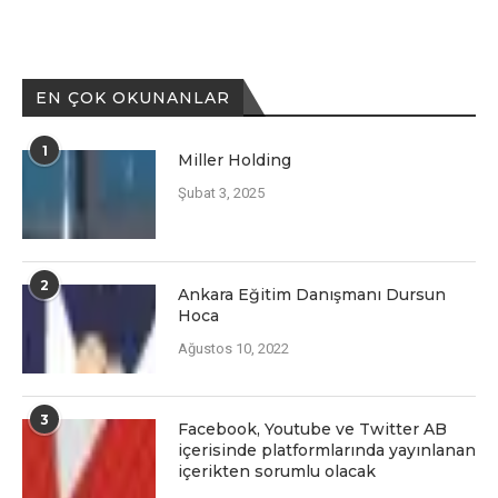
EN ÇOK OKUNANLAR
1
Miller Holding
Şubat 3, 2025
2
Ankara Eğitim Danışmanı Dursun
Hoca
Ağustos 10, 2022
3
Facеbook, Youtubе vе Twittеr AB
içеrisindе platformlarında yayınlanan
içеriktеn sorumlu olacak