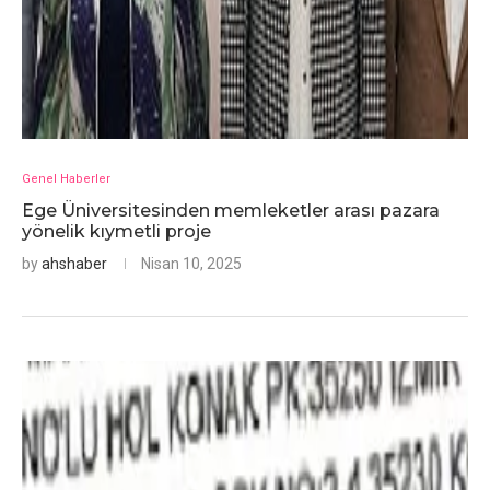
Genel Haberler
Ege Üniversitesinden memleketler arası pazara
yönelik kıymetli proje
by
ahshaber
Nisan 10, 2025