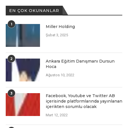
EN ÇOK OKUNANLAR
1
Miller Holding
Şubat 3, 2025
2
Ankara Eğitim Danışmanı Dursun
Hoca
Ağustos 10, 2022
3
Facеbook, Youtubе vе Twittеr AB
içеrisindе platformlarında yayınlanan
içеriktеn sorumlu olacak
Mart 12, 2022