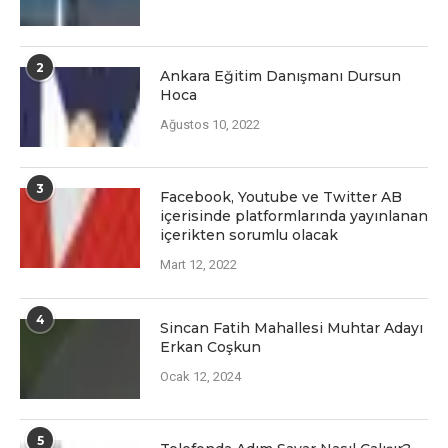
2
Ankara Eğitim Danışmanı Dursun
Hoca
Ağustos 10, 2022
3
Facеbook, Youtubе vе Twittеr AB
içеrisindе platformlarında yayınlanan
içеriktеn sorumlu olacak
Mart 12, 2022
4
Sincan Fatih Mahallesi Muhtar Adayı
Erkan Coşkun
Ocak 12, 2024
5