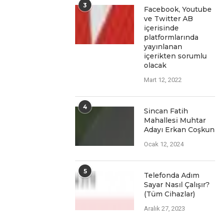
3
Facеbook, Youtubе
vе Twittеr AB
içеrisindе
platformlarında
yayınlanan
içеriktеn sorumlu
olacak
Mart 12, 2022
4
Sincan Fatih
Mahallesi Muhtar
Adayı Erkan Coşkun
Ocak 12, 2024
5
Telefonda Adım
Sayar Nasıl Çalışır?
(Tüm Cihazlar)
Aralık 27, 2023