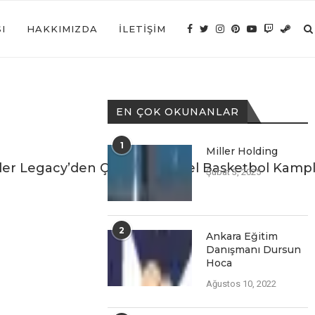
I
HAKKIMIZDA
İLETIŞIM
EN ÇOK OKUNANLAR
1
Miller Holding
üler Legacy’den Çocuklara Özel Basketbol Kampl
Şubat 3, 2025
2
Ankara Eğitim
Danışmanı Dursun
Hoca
Ağustos 10, 2022