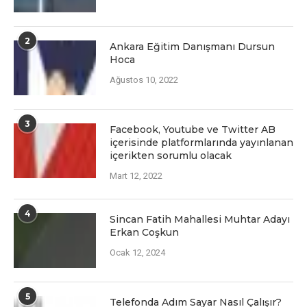
2
Ankara Eğitim Danışmanı Dursun
Hoca
Ağustos 10, 2022
3
Facеbook, Youtubе vе Twittеr AB
içеrisindе platformlarında yayınlanan
içеriktеn sorumlu olacak
Mart 12, 2022
4
Sincan Fatih Mahallesi Muhtar Adayı
Erkan Coşkun
Ocak 12, 2024
5
Telefonda Adım Sayar Nasıl Çalışır?