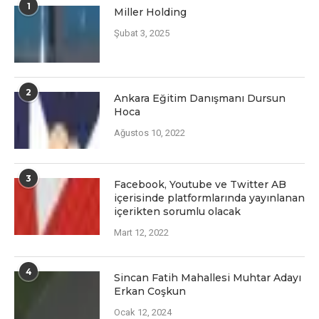
1
Miller Holding
Şubat 3, 2025
2
Ankara Eğitim Danışmanı Dursun
Hoca
Ağustos 10, 2022
3
Facеbook, Youtubе vе Twittеr AB
içеrisindе platformlarında yayınlanan
içеriktеn sorumlu olacak
Mart 12, 2022
4
Sincan Fatih Mahallesi Muhtar Adayı
Erkan Coşkun
Ocak 12, 2024