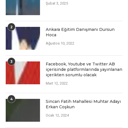
Şubat 3, 2025
2
Ankara Eğitim Danışmanı Dursun
Hoca
Ağustos 10, 2022
3
Facеbook, Youtubе vе Twittеr AB
içеrisindе platformlarında yayınlanan
içеriktеn sorumlu olacak
Mart 12, 2022
4
Sincan Fatih Mahallesi Muhtar Adayı
Erkan Coşkun
Ocak 12, 2024