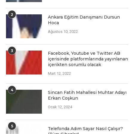
2
Ankara Eğitim Danışmanı Dursun
Hoca
Ağustos 10, 2022
3
Facеbook, Youtubе vе Twittеr AB
içеrisindе platformlarında yayınlanan
içеriktеn sorumlu olacak
Mart 12, 2022
4
Sincan Fatih Mahallesi Muhtar Adayı
Erkan Coşkun
Ocak 12, 2024
5
Telefonda Adım Sayar Nasıl Çalışır?