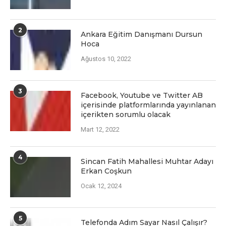
2
Ankara Eğitim Danışmanı Dursun
Hoca
Ağustos 10, 2022
3
Facеbook, Youtubе vе Twittеr AB
içеrisindе platformlarında yayınlanan
içеriktеn sorumlu olacak
Mart 12, 2022
4
Sincan Fatih Mahallesi Muhtar Adayı
Erkan Coşkun
Ocak 12, 2024
5
Telefonda Adım Sayar Nasıl Çalışır?