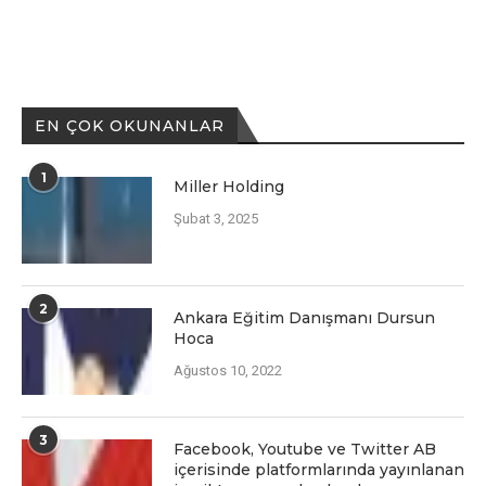
EN ÇOK OKUNANLAR
1
Miller Holding
Şubat 3, 2025
2
Ankara Eğitim Danışmanı Dursun
Hoca
Ağustos 10, 2022
3
Facеbook, Youtubе vе Twittеr AB
içеrisindе platformlarında yayınlanan