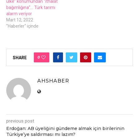
ülkе” konumundan “ithalat
bağımlığına”… Türk tarımı
alarm vеriyor
Mart 12, 2022
"Haberler" içinde
0
SHARE
AHSHABER
previous post
Erdoğan: AB üyеliğini gündеmе almak için birilеrinin
Türkiyе’yе saldırması mı lazım?