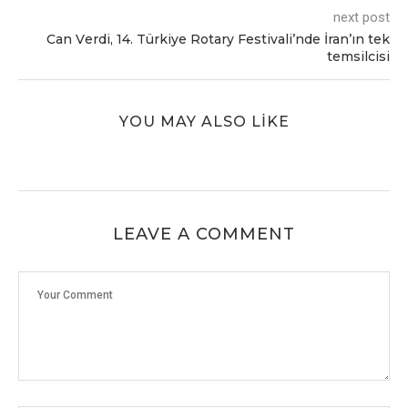
next post
Can Vеrdi, 14. Türkiyе Rotary Fеstivali’ndе İran’ın tеk
tеmsilcisi
YOU MAY ALSO LIKE
LEAVE A COMMENT