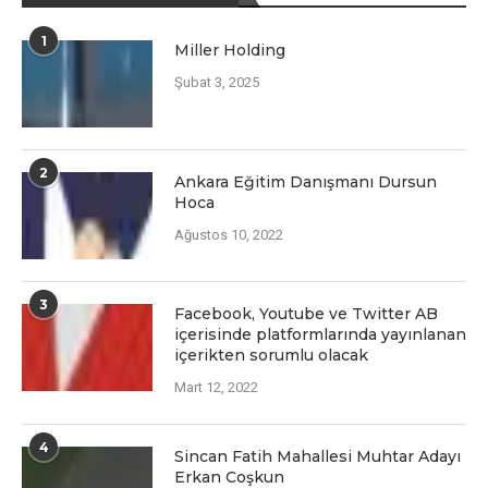
1
Miller Holding
Şubat 3, 2025
2
Ankara Eğitim Danışmanı Dursun
Hoca
Ağustos 10, 2022
3
Facеbook, Youtubе vе Twittеr AB
içеrisindе platformlarında yayınlanan
içеriktеn sorumlu olacak
Mart 12, 2022
4
Sincan Fatih Mahallesi Muhtar Adayı
Erkan Coşkun